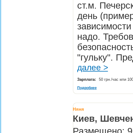
ст.м. Печерс
день (пример
зависимости 
надо. Требов
безопасность
"гульку". П
далее >
Зарплата:
50 грн./час или 10
Подробнее
Няня
Киев, Шевчен
Размещено: 9