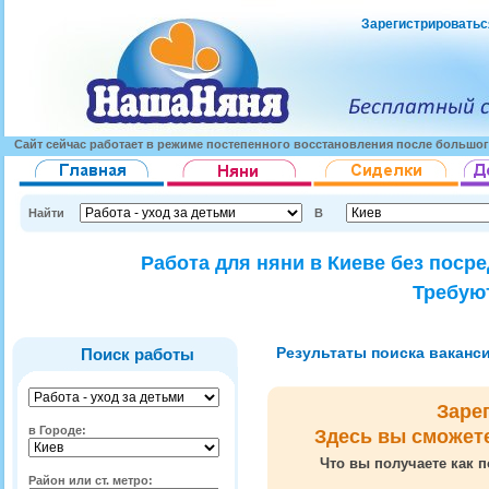
Зарегистрироватьс
Сайт сейчас работает в режиме постепенного восстановления после большог
Найти
В
Работа для няни в Киеве без поср
Требуют
Результаты поиска вакансий
Поиск работы
Заре
в Городе:
Здесь вы сможет
Что вы получаете как п
Район или ст. метро: