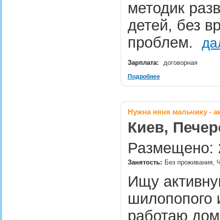
методик раз
детей, без в
проблем.
да
Зарплата:
договорная
Подробнее
Нужна няня мальчику - а
Киев, Печер
Размещено: 2
Занятость:
Без проживания, Ч
Ищу активну
шилопопого и
работаю дом