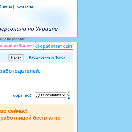
|
Ответы
Контакты
еще не работать
Расширенный Поиск
 работодателей.
сорт. по:
мо сейчас!
мработницей
бесплатно