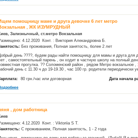
Ищем помощницу маме и друга девочке 6 лет метро
Вокзальная , ЖК ИЗУМРУДНЫЙ
Киев, Зализнычный, ст.метро Вокзальная
Размещено: 4.12.2020 Конт. : Виктория Алекандровна Б.
Занятость:
Без проживания, Полная занятость, более 2 лет
Добрый день ????, будем рады найти помощницу для мамы и друга для де
лет , самостоятельный парень , он ходит в частную школу на полный ден
совместная прогулка. ?? Соломенский район , рядом Метро вокзальное , 
рабочий день с 11.30 ч до 19-19.30 , час 100 гр. родители периодически
Зарплата:
80 грн./час или договорная
Дата начала р
Подробнее
няня , дом работница
Киев
Размещено: 4.12.2020 Конт. : Viktoriia S T.
Занятость:
С проживанием, Полная занятость, 1 - 2 года
Ищу няню - помощницу по дому для работы за границей . (Дубай) Я в пол