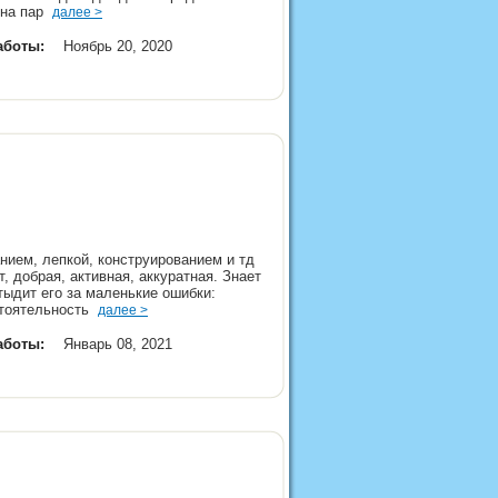
ь на пар
далее >
аботы:
Ноябрь 20, 2020
анием, лепкой, конструированием и тд
, добрая, активная, аккуратная. Знает
тыдит его за маленькие ошибки:
стоятельность
далее >
аботы:
Январь 08, 2021