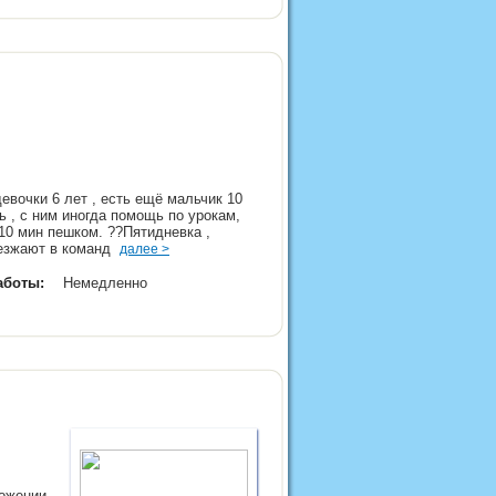
вочки 6 лет , есть ещё мальчик 10
ь , с ним иногда помощь по урокам,
10 мин пешком. ??Пятидневка ,
 уезжают в команд
далее >
аботы:
Немедленно
ожении ,