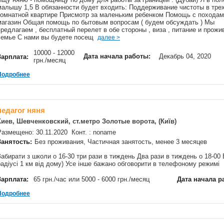
малышу 1,5 В обязанности будет входить: Поддерживание чистоты в тре
комнатной квартире Присмотр за маленьким ребенком Помощь с походам
магазин Общая помощь по бытовым вопросам ( будем обсуждать ) Мы
предлагаем , бесплатный перелет в обе стороны , виза , питание и прожи
семье С нами вы будете посещ
далее >
10000 - 12000
Дата начала работы:
Декабрь 04, 2020
Зарплата:
грн./месяц
Подробнее
педагог няня
Киев, Шевченковский, ст.метро Золотые ворота, (Київ)
Размещено: 30.11.2020 Конт. : noname
Занятость:
Без проживания, Частичная занятость, менее 3 месяцев
Забирати з школи о 16-30 три рази в тиждень Два рази в тиждень о 18-00 
радіусі 1 км від дому) Усе інше бажано обговорити в телефоному режим
Зарплата:
65 грн./час или 5000 - 6000 грн./месяц
Дата начала р
Подробнее