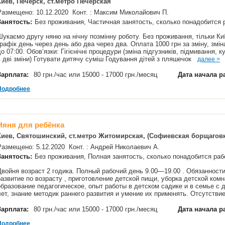
Киев, Печерск, ст.метро Печерская
Размещено: 10.12.2020 Конт. : Максим Миколайович П.
Занятость:
Без проживания, Частичная занятость, сколько понадобится
Шукаємо другу няню на нічну позмінну роботу. Без проживання, тільки Ки
графік день через день або два через два. Оплата 1000 грн за зміну, змін
до 07:00. Обов‘язки: Гігієнічні процедури (зміна підгузників, підмивання, 
в дві зміни) Готувати дитячу суміш Годування дітей з пляшечок
далее >
Зарплата:
80 грн./час или 15000 - 17000 грн./месяц
Дата начала р
Подробнее
Няня для ребёнка
Киев, Святошинский, ст.метро Житомирская, (Софиевская борщаговк
Размещено: 5.12.2020 Конт. : Андрей Николаевич А.
Занятость:
Без проживания, Полная занятость, сколько понадобится р
Двойня возраст 2 годика. Полный рабочий день 9.00—19.00 . Обязанности 
развитие по возрасту , приготовление детской пищи, уборка детской комн
образование педагогическое, опыт работы в детском садике и в семье с 
лет, знание методик раннего развития и умение их применять. Отсутств
Зарплата:
80 грн./час или 15000 - 17000 грн./месяц
Дата начала р
Подробнее