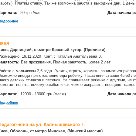
работы). Платим ставку. Так же возможна работа в выходные дни, 1 ден
Зарплата:
80 грн./час
Дата начала р
Подробнее
няня
Киев, Дарницкий, ст.метро Красный хутор, (Пролиски)
Размещено: 19.11.2020 Конт. : Наталья Анатольевна З.
Занятость:
Без проживания, Полная занятость, более 2 лет
Работа с мальчиком 2,5 года. Гулять, играть, кормить, заниматься рисов
Возможно иногда приготовление еды ребенку. Наша няня старше 45-50 лет
много детских стишков и песенок. Не сравнивает ребенка с другими, не с
помогает понять, почему ошибся и как можно исправить, поощряет само
Зарплата:
12000 - 13000 грн./месяц
Дата начала р
Подробнее
Педагог-няня на ул. Калнышевского 7.
Киев, Оболонь, ст.метро Минская, (Минский массив)