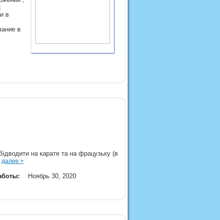
х
и в
вание в
Відводити на карате та на фрацузьку (в
і
далее >
аботы:
Ноябрь 30, 2020