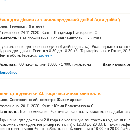
Няня для дівчинки з новонародженої двійні (для двійні)
Киев, Теремки , (Гатное)
Размещено: 24.11.2020 Конт. : Владимир Викторович О.
Занятость:
Без проживания, Полная занятость, 1 - 2 года
Шукаємо няню для новонародженої двійні (дівчата). Розглядаємо варіанти
відразу для двійні. Робота з 8:30 до 18:30 +/-. Територіально: с.Гатне, 2
Центр або м.Теремки.
далее >
Зарплата:
80 грн./час или 15000 - 17000 грн./месяц
Дата начала р
Подробнее
няня для девочки 2,8 года частичная занятость
Киев, Святошинский, ст.метро Житомирская
Размещено: 20.11.2020 Конт. : Юлия Валентиновна С.
Занятость:
Без проживания, Частичная занятость, сколько понадобится
Ищу няню, для доченьки 2.8 года на частичную занятость в будние дни: 
возможна смена дня, например пн, вт, пт) с 12:00 до 20:00. В таком граф
нового года - нужно будет работать все будние дни с 16:00 до 20:00 (заб