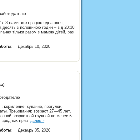
 работодателю
їв. З нами вже працює одна няня,
а десять з половиною годин – від 20:30
купання тільки разом з мамою дітей, раз
аботы:
Декабрь 10, 2020
а)
аботодателю
: кормление, купание, прогулки,
аты. Требования: возраст 27—45 лет,
донной возрастной группой не менее 5
ие вредных прив
далее >
аботы:
Декабрь 05, 2020