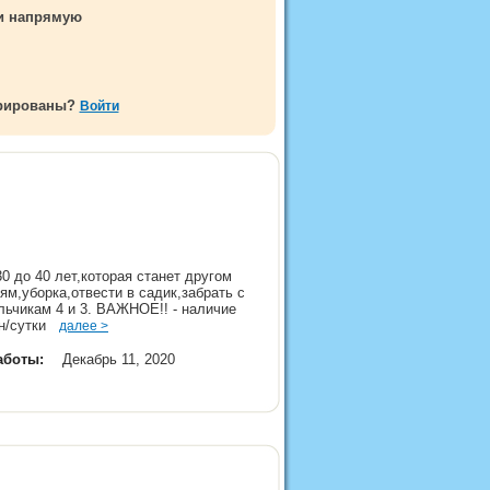
ми напрямую
трированы?
Войти
 до 40 лет,которая станет другом
ям,уборка,отвести в садик,забрать с
альчикам 4 и 3. ВАЖНОЕ!! - наличие
грн/сутки
далее >
аботы:
Декабрь 11, 2020