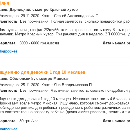
Няня
Киев, Дарницкий, ст.метро Красный хутор
Размещено: 29.11.2020 Конт. : Сергей Александрович Т.
Занятость:
Без проживания, Полная занятость, сколько понадобится р
Нам нужна няня , график 2/2(суббота и воскресенье - есть кому быть с реб
мальчик. Метро Красный хутор. Три рабочих дня в неделю. ЗП 6000грн.
Зарплата:
5000 - 6000 грн./месяц
Дата начала р
Подробнее
ищу няню для девочки 1 год 10 месяцев
Киев, Оболонский , ст.метро Минская
Размещено: 25.11.2020 Конт. : Яна Владимировна П.
Занятость:
Без проживания, Частичная занятость, сколько понадобится
Ищу няню для девочки 1 год 10 месяцев. Неполная занятость-4-6 часов в
Проживаем возле метро Минская. Ищу няню, которая сможет добираться 
соблюдение режима дня ребенка -проведение с ребенком различных зан
игр соответственно возрасту ребенка (дочка любит рисовать, лепить и т
Зарплата:
80 грн./час
Дата начала р
Подробнее