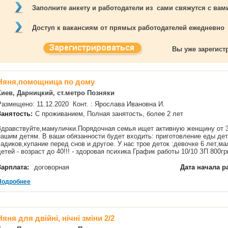
Заполните анкету и работодатели из сами свяжутся с ва
Доступ к вакансиям от прямых работодателей ежедневно
Вы уже зарегис
Няня,помощница по дому
Киев, Дарницкий, ст.метро Позняки
Размещено: 11.12.2020 Конт. : Ярослава Ивановна И.
Занятость:
С проживанием, Полная занятость, более 2 лет
Здравствуйте,мамулички.Порядочная семья ищет активную женщину от 30
нашим детям. В ваши обязанности будет входить: приготовление еды дет
садиков,купание перед снов и другое. У нас трое деток :девочке 6 лет,м
детей - возраст до 40!!! - здоровая психика График работы 10/10 ЗП 800
Зарплата:
договорная
Дата начала р
Подробнее
Няня для двійні, нічні зміни 2/2