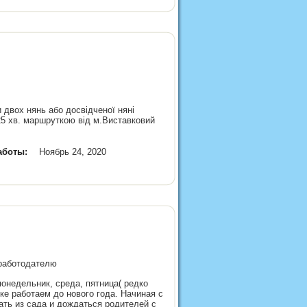
 двох нянь або досвідченої няні
0-25 хв. маршруткою від м.Виставковий
аботы:
Ноябрь 24, 2020
 работодателю
понедельник, среда, пятница( редко
ике работаем до нового года. Начиная с
рать из сада и дождаться родителей с