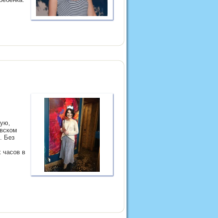
рую,
вском
. Без
х часов в