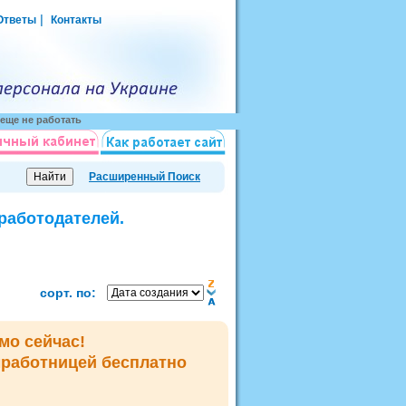
|
Ответы
Контакты
еще не работать
Расширенный Поиск
 работодателей.
сорт. по:
мо сейчас!
мработницей
бесплатно