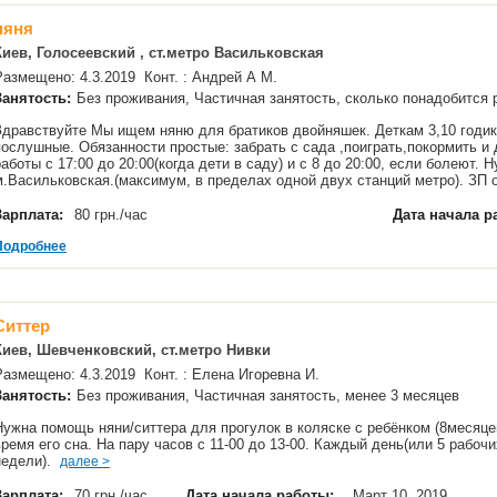
няня
Киев, Голосеевский , ст.метро Васильковская
Размещено: 4.3.2019 Конт. : Андрей А М.
Занятость:
Без проживания, Частичная занятость, сколько понадобится
Здравствуйте Мы ищем няню для братиков двойняшек. Деткам 3,10 годик
послушные. Обязанности простые: забрать с сада ,поиграть,покормить и
работы с 17:00 до 20:00(когда дети в саду) и с 8 до 20:00, если болеют.
м.Васильковская.(максимум, в пределах одной двух станций метро). ЗП
Зарплата:
80 грн./час
Дата начала р
Подробнее
Ситтер
Киев, Шевченковский, ст.метро Нивки
Размещено: 4.3.2019 Конт. : Елена Игоревна И.
Занятость:
Без проживания, Частичная занятость, менее 3 месяцев
Нужна помощь няни/ситтера для прогулок в коляске с ребёнком (8месяце
время его сна. На пару часов с 11-00 до 13-00. Каждый день(или 5 рабоч
недели).
далее >
Зарплата:
70 грн./час
Дата начала работы:
Март 10, 2019