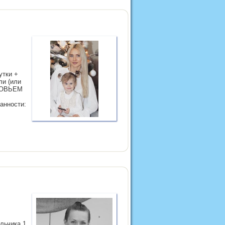
утки +
ли (или
ОРОВЬЕМ
анности:
льчика 1