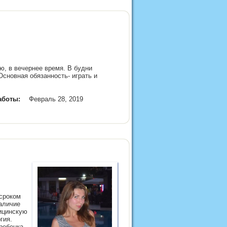
ю, в вечернее время. В будни
Основная обязанность- играть и
аботы:
Февраль 28, 2019
 сроком
наличие
ицинскую
гия.
ребенка.