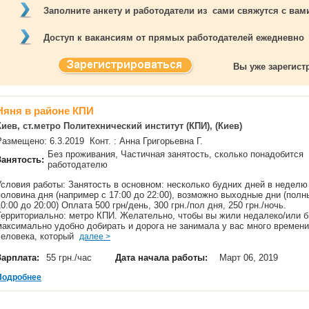
Заполните анкету и работодатели из сами свяжутся с ва
Доступ к вакансиям от прямых работодателей ежедневно
Вы уже зарегис
Няня в районе КПИ
Киев, ст.метро Политехнический институт (КПИ), (Киев)
Размещено: 6.3.2019 Конт. : Анна Григорьевна Г.
Без проживания, Частичная занятость, сколько понадобится
Занятость:
работодателю
Условия работы: Занятость в основном: несколько будних дней в неделю
половина дня (например с 17:00 до 22:00), возможно выходные дни (полн
10:00 до 20:00) Оплата 500 грн/день, 300 грн./пол дня, 250 грн./ночь.
Территориально: метро КПИ. Желательно, чтобы вы жили недалеко/или 
максимально удобно добирать и дорога не занимала у вас много времен
человека, который
далее >
Зарплата:
55 грн./час
Дата начала работы:
Март 06, 2019
Подробнее