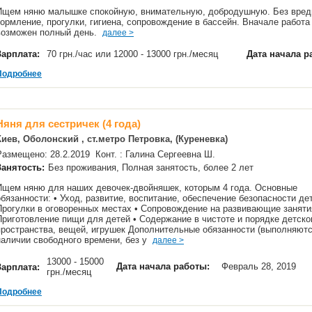
Ищем няню малышке спокойную, внимательную, добродушную. Без вредн
кормление, прогулки, гигиена, сопровождение в бассейн. Вначале работа
возможен полный день.
далее >
Зарплата:
70 грн./час или 12000 - 13000 грн./месяц
Дата начала р
Подробнее
Няня для сестричек (4 года)
Киев, Оболонский , ст.метро Петровка, (Куреневка)
Размещено: 28.2.2019 Конт. : Галина Сергеевна Ш.
Занятость:
Без проживания, Полная занятость, более 2 лет
Ищем няню для наших девочек-двойняшек, которым 4 года. Основные
обязанности: • Уход, развитие, воспитание, обеспечение безопасности дет
Прогулки в оговоренных местах • Сопровождение на развивающие заняти
Приготовление пищи для детей • Содержание в чистоте и порядке детско
пространства, вещей, игрушек Дополнительные обязанности (выполняютс
наличии свободного времени, без у
далее >
13000 - 15000
Дата начала работы:
Февраль 28, 2019
Зарплата:
грн./месяц
Подробнее