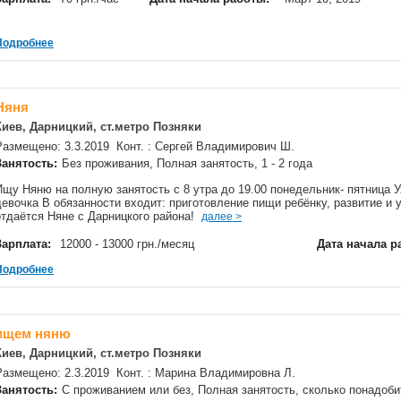
Подробнее
Няня
Киев, Дарницкий, ст.метро Позняки
Размещено: 3.3.2019 Конт. : Сергей Владимирович Ш.
Занятость:
Без проживания, Полная занятость, 1 - 2 года
Ищу Няню на полную занятость с 8 утра до 19.00 понедельник- пятница У
девочка В обязанности входит: приготовление пищи ребёнку, развитие и
отдаётся Няне с Дарницкого района!
далее >
Зарплата:
12000 - 13000 грн./месяц
Дата начала р
Подробнее
ищем няню
Киев, Дарницкий, ст.метро Позняки
Размещено: 2.3.2019 Конт. : Марина Владимировна Л.
Занятость:
С проживанием или без, Полная занятость, сколько понадоб