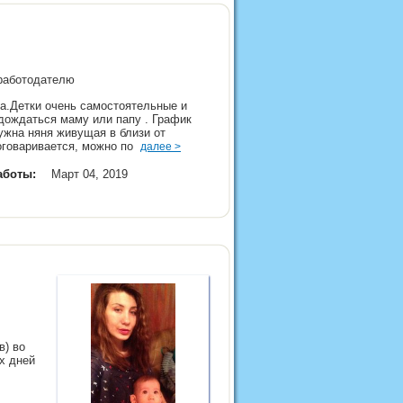
 работодателю
а.Детки очень самостоятельные и
 дождаться маму или папу . График
 Нужна няня живущая в близи от
 оговаривается, можно по
далее >
аботы:
Март 04, 2019
в) во
их дней