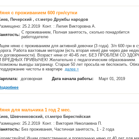
Няня с проживанием 600 грн/сутки
Киев, Печерский , ст.метро Дружбы народов
Размещено: 25.2.2019 Конт. : Лилия Викторовна А.
С проживанием, Полная занятость, сколько понадобится
Занятость:
работодателю
Ищем няню с проживанием для активной девочки (3 года). З/п 600 грн в с
дорога. Работа вахтовым методом (есть вторая няня) две через две неде
по договоренности). Возраст няни от 40-45 лет, БЕЗ ПРОБЛЕМ СО ЗД
И ВРЕДНЫХ ПРИВЫЧЕК! Желательно с педагогическим образованием.
Возможны выезды заграницу. Старше 50 лет просьба не беспокоить. Обяз
-поддержание чистоты в квартире
далее >
Зарплата:
договорная
Дата начала работы:
Март 01, 2019
Подробнее
Няня для мальчика 1 год 2 мес.
Киев, Шевченковский, ст.метро Берестейская
Размещено: 25.2.2019 Конт. : Виктория Николаевна П.
Занятость:
Без проживания, Частичная занятость, 1 - 2 года
Здравствуйте! Ищем ответственную и порядочную няню от 40 лет для ма