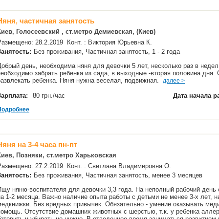
Няня, частичная занятость
Киев, Голосеевский , ст.метро Демиевская, (Киев)
Размещено: 28.2.2019 Конт. : Виктория Юрьевна К.
Занятость:
Без проживания, Частичная занятость, 1 - 2 года
Добрый день, необходима няня для девочки 5 лет, несколько раз в недел
необходимо забрать ребенка из сада, в выходные -вторая половина дня. 
развлекать ребенка. Няня нужна веселая, подвижная.
далее >
Зарплата:
80 грн./час
Дата начала р
Подробнее
Няня на 3-4 часа пн-пт
Киев, Позняки, ст.метро Харьковская
Размещено: 27.2.2019 Конт. : Светлана Владимировна О.
Занятость:
Без проживания, Частичная занятость, менее 3 месяцев
Ищу няню-воспитателя для девочки 3,3 года. На неполный рабочий день
на 1-2 месяца. Важно наличие опыта работы с детьми не менее 3-х лет, 
медкнижки. Без вредных привычек. Обязательно - умение оказывать мед
помощь. Отсутствие домашних животных с шерстью, т.к. у ребенка аллер
Готовить и убирать не нужно. В отведенное время заниматься развитием 