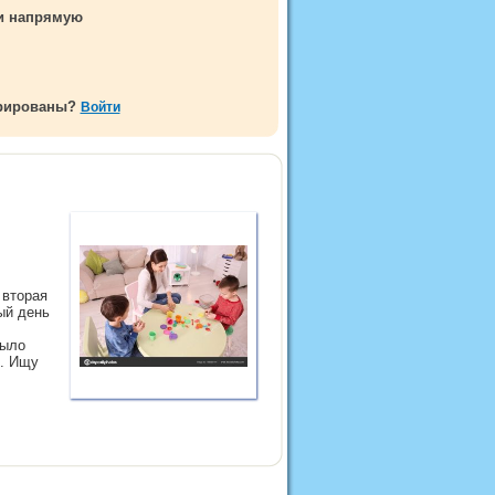
ми напрямую
трированы?
Войти
 вторая
ый день
было
и. Ищу