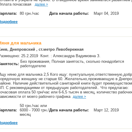
Оплата почасовая
далее >
Зарплата:
80 грн./час
Дата начала работы:
Март 04, 2019
Подробнее
Няня для мальчика
Киев, Днепровский , ст.метро Левобережная
Размещено: 25.2.2019 Конт. : Александра Вадимовна З.
Без проживания, Полная занятость, сколько понадобится
Занятость:
работодателю
Ищу няню для мальчика 2,5 Кого ищу: пунктуальную,ответственную,доб
порядочную женщину не старше 60. Желательно,проживающую в Днепро
районе. Наличие действительной санитарной книги будет преимуществом
ВП. С рекомендациями от предыдущих работодателей.. Что предлагаю:
почасовая оплата 50 грн/час или 6-6,5 тысяч в месяц, количество рабочи
зависимости от моего рабочего графика
далее >
50 грн./час или
Зарплата:
6000 - 7000 грн./
Дата начала работы:
Март 12, 2019
месяц
Подробнее