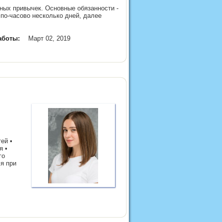
ых привычек. Основные обязанности -
 по-часово несколько дней, далее
аботы:
Март 02, 2019
ей •
я •
го
я при