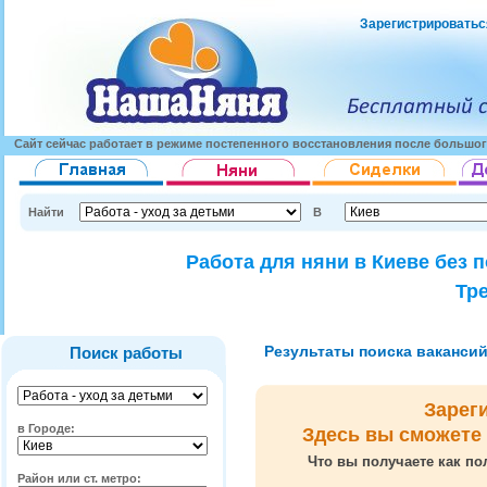
Зарегистрироватьс
Сайт сейчас работает в режиме постепенного восстановления после большог
Найти
В
Работа для няни в Киеве без 
Тр
Результаты поиска вакансий 
Поиск работы
Зарег
в Городе:
Здесь вы сможете
Что вы получаете как по
Район или ст. метро: