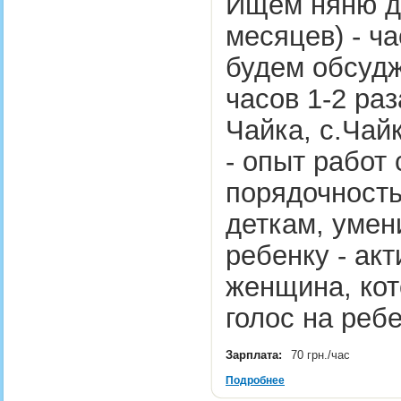
Ищем няню д
месяцев) - ч
будем обсудж
часов 1-2 ра
Чайка, с.Чай
- опыт работ 
порядочность
деткам, умен
ребенку - ак
женщина, кот
голос на реб
Зарплата:
70 грн./час
Подробнее