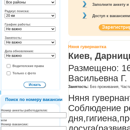
Заполните анкету и
Радиус поиска:
Доступ к вакансия
График работы:
Занятость:
Няня гувернантка
Дата обновления:
Киев, Дарниц
Размещено: 16
Водителские права
Только с фото
Васильевна Г.
Занятость:
Без проживания, Част
Няня гувернан
Поиск по номеру вакансии
Соблюдение р
Номер анкеты работодателя:
дня,гигиена,п
или
Номер вакансии:
досуга(развив