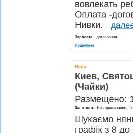
вовлекать ре
Оплата -дог
Нивки.
дале
Зарплата:
договорная
Подробнее
Няня
Киев, Свято
(Чайки)
Размещено: 1
Занятость:
Без проживания, П
Шукаємо няню
графік з 8 до