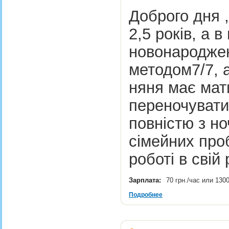
Доброго дня 
2,5 років, а в
новонародже
методом7/7, 
няня має мат
переночувати
повністю з но
сімейних про
роботі в сві
Зарплата:
70 грн./час или 130
Подробнее