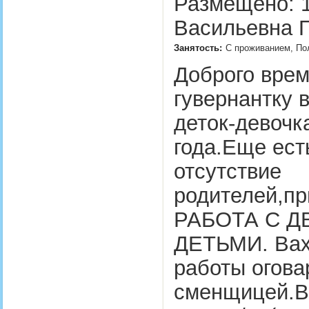
Размещено: 1
Васильевна Г
Занятость:
С проживанием, Пол
Доброго врем
гувернантку 
деток-девочка
года.Еще ест
отсутствие
родителей,п
РАБОТА С 
ДЕТЬМИ. Вах
работы огова
сменщицей.Ва