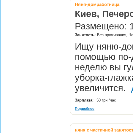
Няня-домработница
Киев, Печер
Размещено: 1
Занятость:
Без проживания, Ч
Ищу няню-дом
помощью по-д
неделю вы гу
уборка-глажк
увеличится.
Зарплата:
50 грн./час
Подробнее
няня c частичной занятос