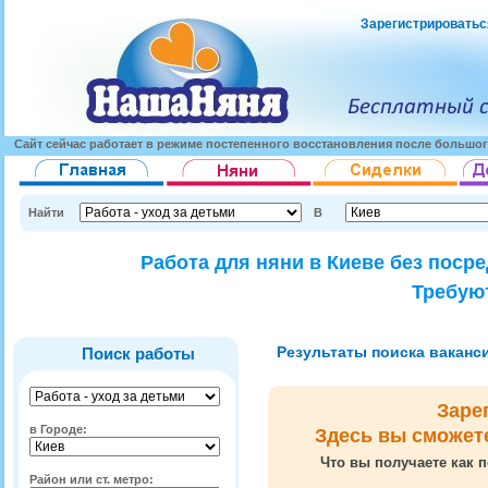
Зарегистрироватьс
Сайт сейчас работает в режиме постепенного восстановления после большог
Найти
В
Работа для няни в Киеве без поср
Требуют
Результаты поиска вакансий
Поиск работы
Заре
в Городе:
Здесь вы сможет
Что вы получаете как п
Район или ст. метро: