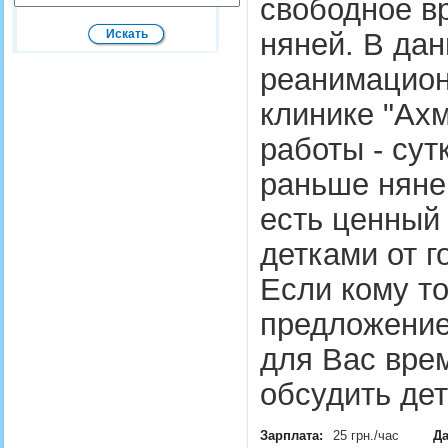
свободное в
няней. В да
реанимацион
клинике "Ахм
работы - сут
раньше няней
есть ценный 
детками от го
Если кому т
предложение
для Вас врем
обсудить д
Зарплата:
25 грн./час
Да