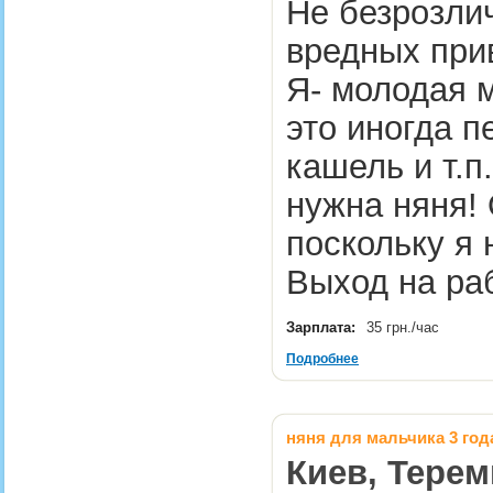
Не безрозлич
вредных при
Я- молодая м
это иногда п
кашель и т.п
нужна няня!
поскольку я 
Выход на р
Зарплата:
35 грн./час
Подробнее
няня для мальчика 3 год
Киев, Терем