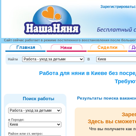
Зарегистрироватьс
Сайт сейчас работает в режиме постепенного восстановления после большог
Найти
В
Работа для няни в Киеве без поср
Требуют
Результаты поиска вакансий
Поиск работы
Заре
в Городе:
Здесь вы сможет
Что вы получаете как п
Район или ст. метро: