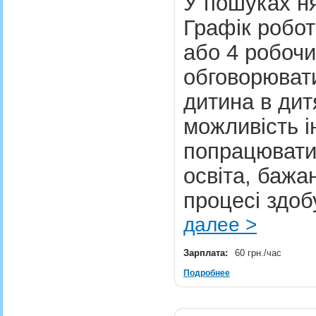
У пошуках ня
Графік робот
або 4 робочих
обговорювати
дитина в дит
можливість і
попрацювати 
освіта, бажа
процесі здоб
далее >
Зарплата:
60 грн./час
Подробнее