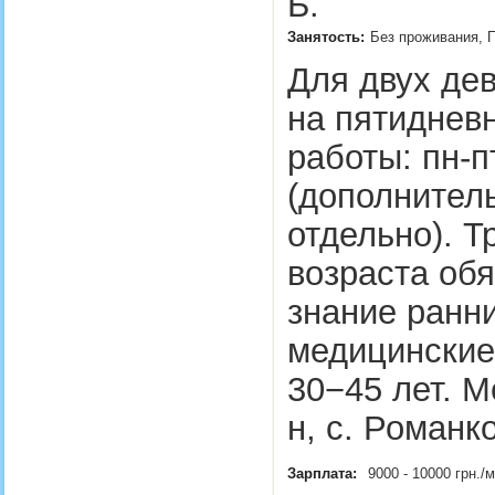
Б.
Занятость:
Без проживания, 
Для двух дев
на пятиднев
работы: пн-п
(дополнител
отдельно). Т
возраста об
знание ранни
медицинские
30−45 лет. 
н, с. Романк
Зарплата:
9000 - 10000 грн.