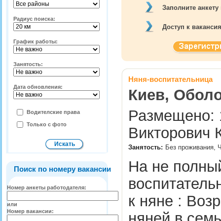
Заполните анкету
Радиус поиска:
Доступ к ваканси
График работы:
Занятость:
Няня-воспитательница
Дата обновления:
Киев, Оболо
Размещено: 1
Водителские права
Только с фото
Викторович К
Занятость:
Без проживания, Ч
На не полны
Поиск по номеру вакансии
воспитательн
Номер анкеты работодателя:
к няне : Воз
или
Номер вакансии:
няней в сем