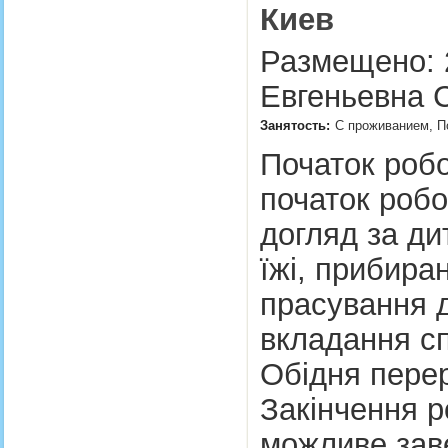
Киев
Размещено: 2
Евгеньевна 
Занятость:
С проживанием, По
Початок робо
початок робо
догляд за д
їжі, прибира
прасування д
вкладання сп
Обідня перер
Закінчення р
можливе заве