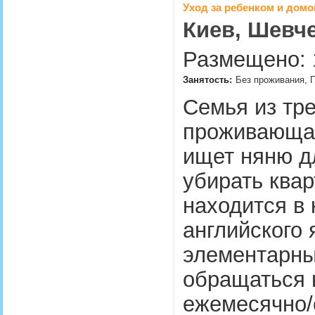
Уход за ребенком и дом
Киев, Шевч
Размещено: 1.
Занятость:
Без проживания, П
Семья из тре
проживающая
ищет няню дл
убирать ква
находится в 
английского 
элементарны
обращаться 
ежемесячно/