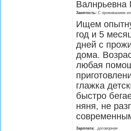
Валнрьевна 
Занятость:
С проживанием или
Ищем опытну
год и 5 меся
дней с прож
дома. Возрас
любая помощ
приготовлен
глажка детск
быстро бегае
няня, не раз
современны
Зарплата:
договорная