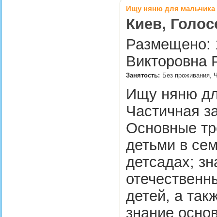
Ищу няню для мальчика 
Киев, Голос
Размещено: 1
Викторовна Р
Занятость:
Без проживания, Ч
Ищу няню дл
Частичная за
Основные тр
детьми в сем
детсадах; з
отечественн
детей, а так
знание основ