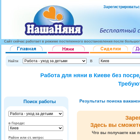
Зарегистрироватьс
Сайт сейчас работает в режиме постепенного восстановления после большог
Найти
В
Работа для няни в Киеве без поср
Требуют
Результаты поиска вакансий
Поиск работы
Заре
в Городе:
Здесь вы сможет
Что вы получаете как п
Район или ст. метро: