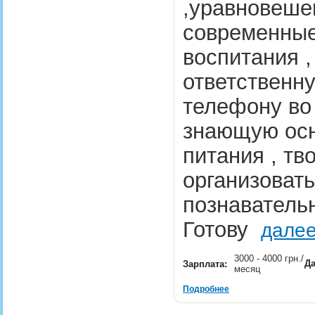
,уравновеше
современные
воспитания ,
ответственн
телефону во
знающую осн
питания , т
организоват
познавательн
Готову
далее
3000 - 4000 грн./
Да
Зарплата:
месяц
Подробнее