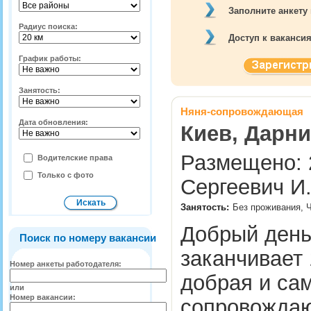
Заполните анкету
Радиус поиска:
Доступ к ваканси
График работы:
Занятость:
Няня-сопровождающая
Дата обновления:
Киев, Дарни
Размещено: 2
Водителские права
Только с фото
Сергеевич И
Занятость:
Без проживания, Ч
Добрый день.
Поиск по номеру вакансии
заканчивает 
Номер анкеты работодателя:
добрая и са
или
Номер вакансии:
сопровождаю