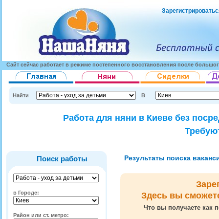
Зарегистрироватьс
Сайт сейчас работает в режиме постепенного восстановления после большог
Найти
В
Работа для няни в Киеве без поср
Требуют
Результаты поиска вакансий
Поиск работы
Заре
в Городе:
Здесь вы сможет
Что вы получаете как п
Район или ст. метро: