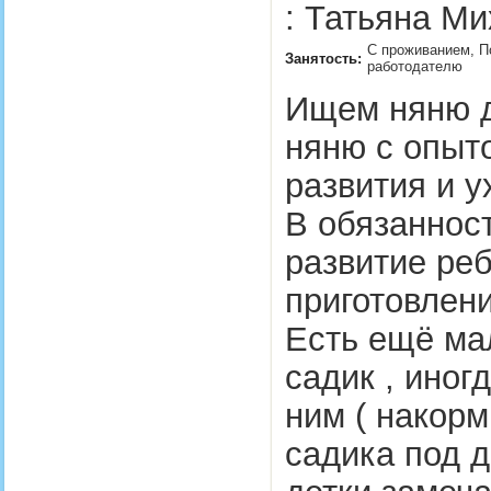
: Татьяна Ми
С проживанием, П
Занятость:
работодателю
Ищем няню д
няню с опыт
развития и 
В обязанност
развитие реб
приготовлени
Есть ещё мал
садик , иног
ним ( накорм
садика под д