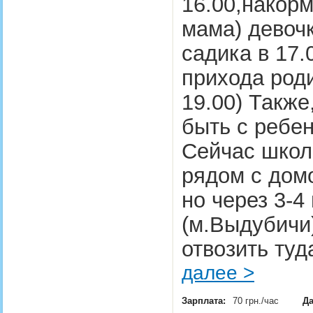
16.00,накорм
мама) девочка
садика в 17.
прихода роди
19.00) Также
быть с ребен
Сейчас школ
рядом с дом
но через 3-4
(м.Выдубичи)
отвозить ту
далее >
Зарплата:
70 грн./час
Да