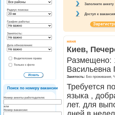
Заполните анкету
Радиус поиска:
Доступ к ваканси
График работы:
Занятость:
няня
Дата обновления:
Киев, Печер
Размещено: 1
Водителские права
Только с фото
Васильевна Г
Занятость:
Без проживания, 
Требуется п
Поиск по номеру вакансии
языка , добр
Номер анкеты работодателя:
лет. для вы
или
Номер вакансии:
дней в недел