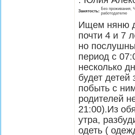
Без проживания, Ч
Занятость:
работодателю
Ищем няню д
почти 4 и 7 
но послушны
период с 07:0
несколько д
будет детей 
побыть с ним
родителей не
21:00).Из об
утра, разбуд
одеть ( одеж