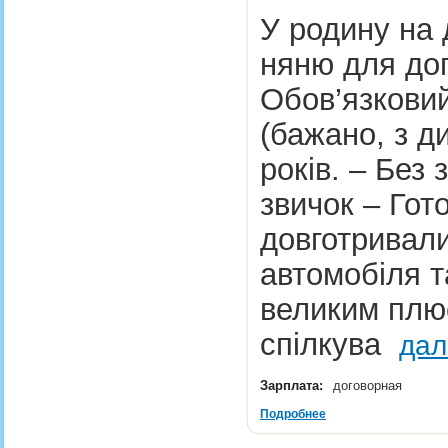
У родину на
няню для дог
Обов’язковий
(бажано, з д
років. – Без
звичок – Гото
довготривали
автомобіля т
великим плюс
спілкува
дал
Зарплата:
договорная
Подробнее