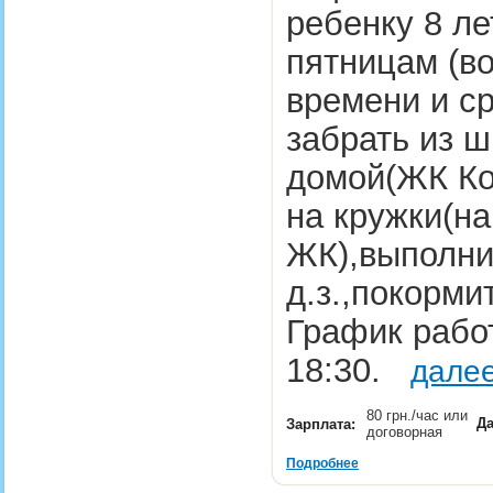
ребенку 8 ле
пятницам (в
времени и с
забрать из 
домой(ЖК Ко
на кружки(на
ЖК),выполни
д.з.,покорми
График работ
18:30.
далее
80 грн./час или
Да
Зарплата:
договорная
Подробнее