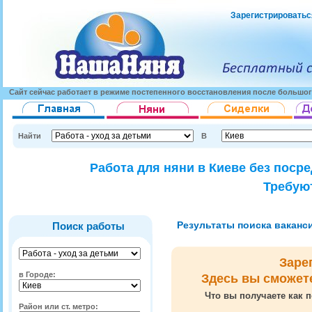
Зарегистрироватьс
Сайт сейчас работает в режиме постепенного восстановления после большог
Найти
В
Работа для няни в Киеве без поср
Требуют
Результаты поиска вакансий
Поиск работы
Заре
в Городе:
Здесь вы сможет
Что вы получаете как п
Район или ст. метро: