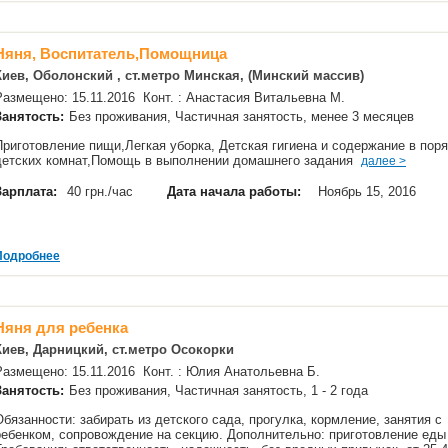
Няня, Воспитатель,Помощница
Киев, Оболонский , ст.метро Минская, (Минский массив)
Размещено: 15.11.2016 Конт. : Анастасия Витальевна М.
Занятость:
Без проживания, Частичная занятость, менее 3 месяцев
Приготовление пищи,Легкая уборка, Детская гигиена и содержание в пор
детских комнат,Помощь в выполнении домашнего задания
далее >
Зарплата:
40 грн./час
Дата начала работы:
Ноябрь 15, 2016
Подробнее
Няня для ребенка
Киев, Дарницкий, ст.метро Осокорки
Размещено: 15.11.2016 Конт. : Юлия Анатольевна Б.
Занятость:
Без проживания, Частичная занятость, 1 - 2 года
Обязанности: забирать из детского сада, прогулка, кормление, занятия с
ребенком, сопровождение на секцию. Дополнительно: приготовление еды