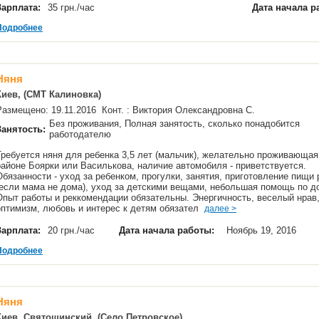
Зарплата:
35 грн./час
Дата начала р
Подробнее
Няня
Киев, (СМТ Калиновка)
Размещено: 19.11.2016 Конт. : Виктория Олександровна С.
Без проживания, Полная занятость, сколько понадобится
Занятость:
работодателю
Требуется няня для ребенка 3,5 лет (мальчик), желательно проживающая
районе Боярки или Василькова, наличие автомобиля - приветствуется.
Обязанности - уход за ребенком, прогулки, занятия, приготовление пищи 
(если мама не дома), уход за детскими вещами, небольшая помощь по д
Опыт работы и реккомендации обязательны. Энергичность, веселый нрав
оптимизм, любовь и интерес к детям обязател
далее >
Зарплата:
20 грн./час
Дата начала работы:
Ноябрь 19, 2016
Подробнее
Няня
Киев, Святошинский, (Село Петровское)