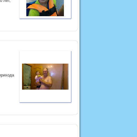
0 лет,
 прихода