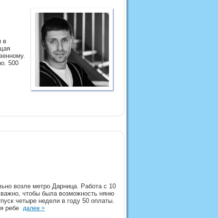
 в
ящая
венному.
о. 500
ьно возле метро Дарница. Работа с 10
и важно, чтобы была возможность няню
тпуск четыре недели в году 50 оплаты.
мя ребе
далее >