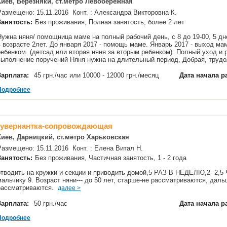
Киев, Березняки, ст.метро Левобережная
Размещено: 15.11.2016 Конт. : Александра Викторовна К.
Занятость:
Без проживания, Полная занятость, более 2 лет
Нужна няня/ помощница маме на полный рабочий день, с 8 до 19-00, 5 д
в возрасте 2лет. До января 2017 - помощь маме. Январь 2017 - выход ма
ребенком. (детсад или вторая няня за вторым ребенком). Полный уход и 
выполнение поручений Няня нужна на длительный период, Добрая, тру
Зарплата:
45 грн./час или 10000 - 12000 грн./месяц
Дата начала р
Подробнее
гувернантка-сопровождающая
Киев, Дарницкий, ст.метро Харьковская
Размещено: 15.11.2016 Конт. : Елена Витал Н.
Занятость:
Без проживания, Частичная занятость, 1 - 2 года
отводить на кружки и секции и приводить домой,5 РАЗ В НЕДЕЛЮ,2- 2,5
мальчику 9. Возраст няни--- до 50 лет, старше-не рассматриваются, даль
рассматриваются.
далее >
Зарплата:
50 грн./час
Дата начала р
Подробнее