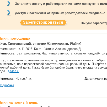
Заполните анкету и работодатели из сами свяжутся с ва
Доступ к вакансиям от прямых работодателей ежедневно
Вы уже зарегис
Няня, помощница
Киев, Святошинский, ст.метро Житомирская, (Чайки)
Размещено: 14.11.2016 Конт. : Устина Александровна Д.
Занятость:
Без проживания, Частичная занятость, сколько понадобится
уход, кормление и развитие по возрасту, ежедневные прогулки в любую 
занятостью, но с перспективой работать полный рабочий день. Пн/ср/пт с
полный рабочий день. Также было бы удобно брать няню иногда на выходн
года.
далее >
Зарплата:
40 грн./час
Дата начала р
Подробнее
Няня на полный день,