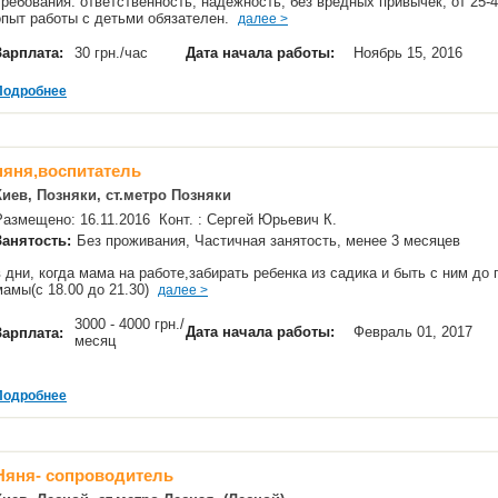
Требования: ответственность, надежность, без вредных привычек, от 25-4
опыт работы с детьми обязателен.
далее >
Зарплата:
30 грн./час
Дата начала работы:
Ноябрь 15, 2016
Подробнее
няня,воспитатель
Киев, Позняки, ст.метро Позняки
Размещено: 16.11.2016 Конт. : Сергей Юрьевич К.
Занятость:
Без проживания, Частичная занятость, менее 3 месяцев
в дни, когда мама на работе,забирать ребенка из садика и быть с ним до
мамы(с 18.00 до 21.30)
далее >
3000 - 4000 грн./
Дата начала работы:
Февраль 01, 2017
Зарплата:
месяц
Подробнее
Няня- сопроводитель