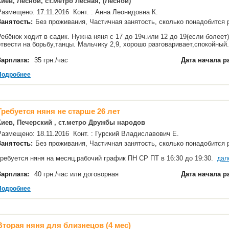
Киев, Лесной, ст.метро Лесная, (Лесной)
Размещено: 17.11.2016 Конт. : Анна Леонидовна К.
Занятость:
Без проживания, Частичная занятость, сколько понадобится
Ребёнок ходит в садик. Нужна няня с 17 до 19ч.или 12 до 19(если болеет
отвести на борьбу,танцы. Мальчику 2,9, хорошо разговаривает,спокойны
Зарплата:
35 грн./час
Дата начала р
Подробнее
Требуется няня не старше 26 лет
Киев, Печерский , ст.метро Дружбы народов
Размещено: 18.11.2016 Конт. : Гурский Владиславович Е.
Занятость:
Без проживания, Частичная занятость, сколько понадобится
требуется няня на месяц.рабочий график ПН СР ПТ в 16:30 до 19:30.
дал
Зарплата:
40 грн./час или договорная
Дата начала р
Подробнее
Вторая няня для близнецов (4 мес)