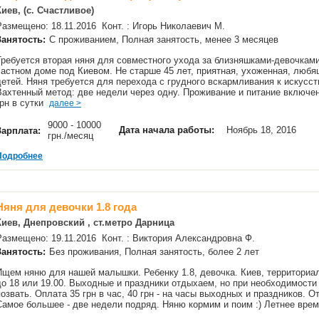
Киев, (с. Счастливое)
Размещено: 18.11.2016 Конт. : Игорь Николаевич М.
Занятость:
С проживанием, Полная занятость, менее 3 месяцев
Требуется вторая няня для совместного ухода за близняшками-девочками
частном доме под Киевом. Не старше 45 лет, приятная, ухоженная, люб
детей. Няня требуется для перехода с грудного вскармливания к искусст
Вахтенный метод: две недели через одну. Проживание и питание включен
грн в сутки
далее >
9000 - 10000
Дата начала работы:
Ноябрь 18, 2016
Зарплата:
грн./месяц
Подробнее
Няня для девочки 1.8 года
Киев, Днепровский , ст.метро Дарница
Размещено: 19.11.2016 Конт. : Виктория Александровна Ф.
Занятость:
Без проживания, Полная занятость, более 2 лет
Ищем няню для нашей малышки. Ребенку 1.8, девочка. Киев, территориал
до 18 или 19.00. Выходные и праздники отдыхаем, но при необходимост
позвать. Оплата 35 грн в час, 40 грн - на часы выходных и праздников. О
Самое большее - две недели подряд. Няню кормим и поим :) Летнее вре