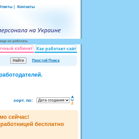
|
Ответы
Контакты
еще не работать
Простой Поиск
 работодателей.
сорт. по:
мо сейчас!
мработницей
бесплатно