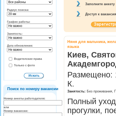
Заполните анкету
Радиус поиска:
Доступ к ваканси
График работы:
Занятость:
Няня для мальчика, жела
Дата обновления:
языка
Киев, Свято
Водителские права
Академгоро
Только с фото
Размещено: 1
К.
Поиск по номеру вакансии
Занятость:
Без проживания, П
Номер анкеты работодателя:
Полный уход 
или
прогулки, по
Номер вакансии: