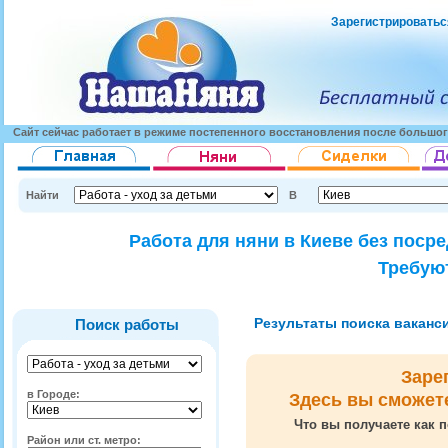
Зарегистрироватьс
Сайт сейчас работает в режиме постепенного восстановления после большог
Найти
В
Работа для няни в Киеве без поср
Требуют
Результаты поиска вакансий
Поиск работы
Заре
в Городе:
Здесь вы сможет
Что вы получаете как п
Район или ст. метро: