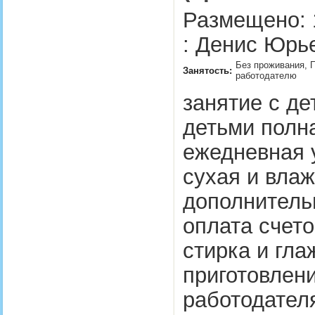
Размещено: 
: Денис Юрье
Без проживания, П
Занятость:
работодателю
занятие с де
детьми полн
ежедневная у
сухая и вла
дополнитель
оплата счето
стирка и гла
приготовлен
работодате