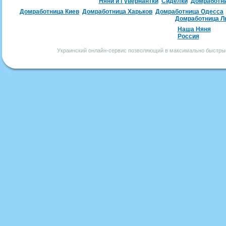
Няни и Гувернантки
Сиделки
Домработн
Домработница Киев
Домработница Харьков
Домработница Одесса
Домработница Л
Наша Няня
Россия
Украинский онлайн-сервис позволяющий в максимально быстрые 