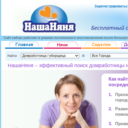
Зарегистрироватьс
Сайт сейчас работает в режиме постепенного восстановления после большог
Найти
В
НашаНяня – эффективный поиск домработницы и
Как най
посредн
1.
Просм
город
2.
Разме
помощ
3.
Прове