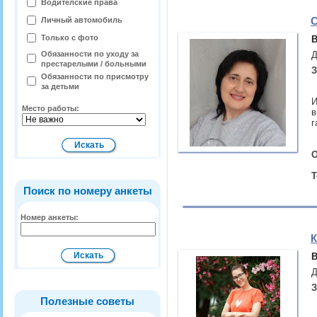
Водителские права
С
Личный автомобиль
Только с фото
В
Обязанности по уходу за
Д
престарелыми / больными
З
Обязанности по присмотру
за детьми
И
Место работы:
в
г
О
Т
Поиск по номеру анкеты
Номер анкеты:
К
В
Д
З
Полезные советы