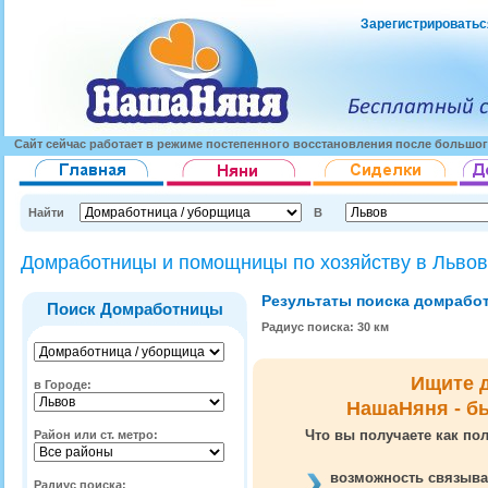
Зарегистрироватьс
Сайт сейчас работает в режиме постепенного восстановления после большог
Найти
В
Домработницы и помощницы по хозяйству в Львов
Результаты поиска домработ
Поиск Домработницы
Радиус поиска: 30 км
Ищите 
в Городе:
НашаНяня - б
Что вы получаете как пол
Район или ст. метро:
возможность связыва
Радиус поиска: