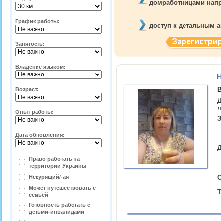
домработницами
нап
График работы:
доступ к детальным а
Занятость:
Владение языком:
Н
В
Возраст:
Д
л
Опыт работы:
З
Дата обновления:
Д
Право работать на
территории
Украины
Некурящий/-ая
О
Может путешествовать с
Т
семьей
Готовность работать с
детьми-инвалидами