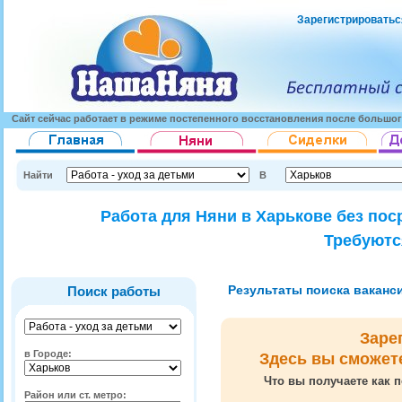
Зарегистрироватьс
Сайт сейчас работает в режиме постепенного восстановления после большог
Найти
В
Работа для Няни в Харькове без пос
Требуютс
Результаты поиска вакансий
Поиск работы
Заре
в Городе:
Здесь вы сможет
Что вы получаете как п
Район или ст. метро: