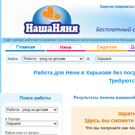
Зарегистрироватьс
Сайт сейчас работает в режиме постепенного восстановления после большог
Найти
В
Работа для Няни в Харькове без пос
Требуютс
Результаты поиска вакансий 
Поиск работы
Зарег
в Городе:
Здесь вы сможете
Что вы получаете как по
Район или ст. метро: