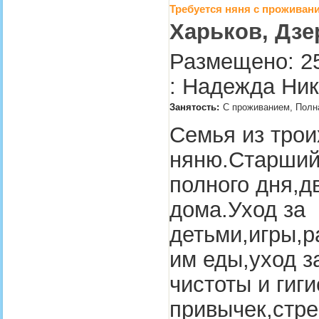
Требуется няня с проживан
Харьков, Дз
Размещено: 25
: Надежда Ник
Занятость:
С проживанием, Полн
Семья из трои
няню.Старший
полного дня,дв
дома.Уход за
детьми,игры,р
им еды,уход 
чистоты и гиг
привычек,стр