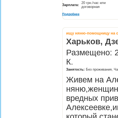
20 грн./час или
Зарплата:
договорная
Подробнее
ищу няню-помощницу на с
Харьков, Дз
Размещено: 2
К.
Занятость:
Без проживания, Ча
Живем на Але
няню,женщину
вредных при
Алексеевке,и
который стан