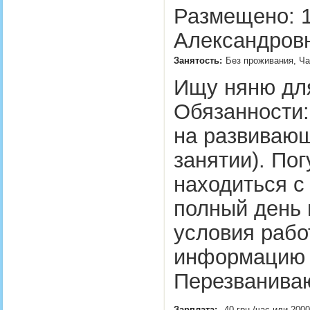
Размещено: 1
Александровн
Занятость:
Без проживания, Ча
Ищу няню для
Обязанности: 
на развивающ
занятии). Пог
находиться с
полный день 
условия рабо
информацию 
Перезванив
Зарплата:
40 грн./час или 2000