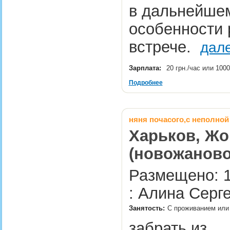
в дальнейше
особенности р
встрече.
дал
Зарплата:
20 грн./час или 1000
Подробнее
няня почасого,с неполной
Харьков, Жо
(новожаново
Размещено: 1
: Алина Серг
Занятость:
С проживанием или 
забрать из