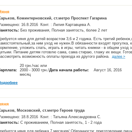
Няня
Харьков, Коминтерновский, ст.метро Проспект Гагарина
Размещено: 16.8.2016 Конт. : Лилия Картавцева А.
Занятость:
Без проживания, Полная занятость, более 2 лет
Требуется няня для детей возрастом 3,6 и 2 годика. Есть третий ребенок,
самостоятельный,за ним уход не нужен.В обязанности входят прогулка, к
кормление, уложить спать, играть в игры, читать книжки - в общем уход з
детьми. Питание детям готовлю сама, сама стираю, глажу их вещи. Гото
рассмотреть возможность оплаты проезда из другого района.
далее >
20 грн./час или
Зарплата:
2000 - 3000 грн./
Дата начала работы:
Август 16, 2016
месяц
Подробнее
няня
Харьков, Московский, ст.метро Героев труда
Размещено: 18.8.2016 Конт. : Татьяна Александровна С.
Занятость:
С проживанием, Полная занятость, 1 - 2 года
требуется няня для ребенка 7 месяцев/ Обязанности: приготовление пищ