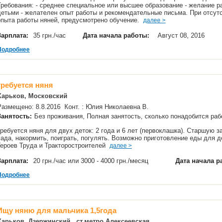
Требования: - среднее специальное или высшее образование - желание р
детьми - желателен опыт работы и рекомендательные письма. При отсут
опыта работы няней, предусмотрено обучение.
далее >
Зарплата:
35 грн./час
Дата начала работы:
Август 08, 2016
Подробнее
требуется няня
Харьков, Московский
Размещено: 8.8.2016 Конт. : Юлия Николаевна В.
Занятость:
Без проживания, Полная занятость, сколько понадобится р
требуется няня для двух деток: 2 года и 6 лет (первоклашка). Старшую 
сада, накормить, поиграть, погулять. Возможно приготовление еды для д
Героев Труда и Тракторостроителей
далее >
Зарплата:
20 грн./час или 3000 - 4000 грн./месяц
Дата начала р
Подробнее
Ищу няню для мальчика 1,5года
Харьков, Дзержинский , ст.метро Алексеевская