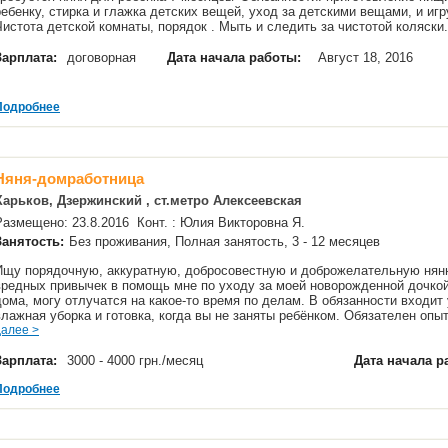
ребенку, стирка и глажка детских вещей, уход за детскими вещами, и иг
Чистота детской комнаты, порядок . Мыть и следить за чистотой коляск
Зарплата:
договорная
Дата начала работы:
Август 18, 2016
Подробнее
Няня-домработница
Харьков, Дзержинский , ст.метро Алексеевская
Размещено: 23.8.2016 Конт. : Юлия Викторовна Я.
Занятость:
Без проживания, Полная занятость, 3 - 12 месяцев
Ищу порядочную, аккуратную, добросовестную и доброжелательную нян
вредных привычек в помощь мне по уходу за моей новорожденной дочко
дома, могу отлучатся на какое-то время по делам. В обязанности входи
влажная уборка и готовка, когда вы не заняты ребёнком. Обязателен оп
далее >
Зарплата:
3000 - 4000 грн./месяц
Дата начала р
Подробнее