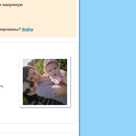
ми напрямую
трированы?
Войти
ть,