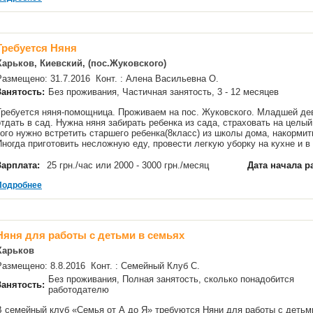
Требуется Няня
Харьков, Киевский, (пос.Жуковского)
Размещено: 31.7.2016 Конт. : Алена Васильевна О.
Занятость:
Без проживания, Частичная занятость, 3 - 12 месяцев
Требуется няня-помощница. Проживаем на пос. Жуковского. Младшей дево
отдать в сад. Нужна няня забирать ребенка из сада, страховать на целы
того нужно встретить старшего ребенка(8класс) из школы дома, накормит
Иногда приготовить несложную еду, провести легкую уборку на кухне и 
Зарплата:
25 грн./час или 2000 - 3000 грн./месяц
Дата начала р
Подробнее
Няня для работы с детьми в семьях
Харьков
Размещено: 8.8.2016 Конт. : Семейный Клуб С.
Без проживания, Полная занятость, сколько понадобится
Занятость:
работодателю
В семейный клуб «Семья от А до Я» требуются Няни для работы с детьм