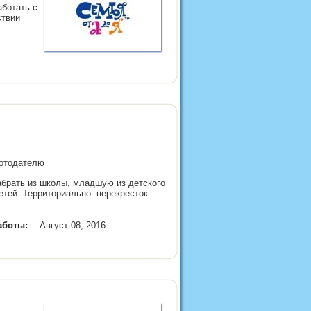
аботать с
ствии
аботодателю
забрать из школы, младшую из детского
етей. Территориально: перекресток
аботы:
Август 08, 2016