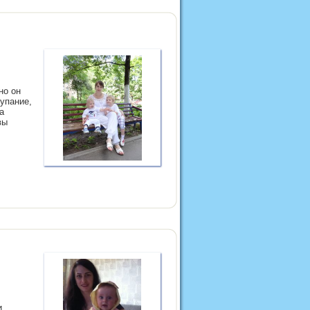
но он
упание,
а
вы
и