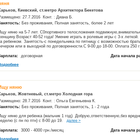
няня
Харьков, Киевский, ст.метро Архитектора Бекетова
Размещено: 27.7.2016 Конт. : Диана Б.
Занятость:
Без проживания, Полная занятость, более 2 лет
Ищу няню на 5-7 лет. С0портивного телосложения подвижную,внимательн
женщину.Возраст 40-52 года! Умение играть в ролевые игры с 3-х леткой.
за ребенком. Занятость-с понедельника по пятницу с возможностью брат
вечером или в выходной по договоренности.С 9-00 до 18-00. Оплата 250 г
Зарплата:
договорная
Дата начала р
Подробнее
Ищу няню
Харьков, Жовтневый, ст.метро Холодная гора
Размещено: 28.7.2016 Конт. : Ольга Евгеньевна К.
Занятость:
Без проживания, Полная занятость, 1 - 2 года
Ищу няню для ребенка (мальчик 1 год). Добрую,ответственную,без вредн
неделю (с пн по птн) с 8-00 до 19.
далее >
Зарплата:
3000 - 4000 грн./месяц
Дата начала р
Подробнее