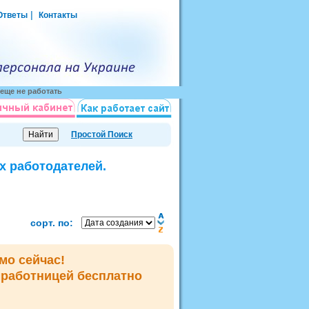
|
Ответы
Контакты
еще не работать
Простой Поиск
х работодателей.
сорт. по:
мо сейчас!
мработницей
бесплатно