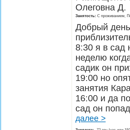
Олеговна Д.
Занятость:
С проживанием, П
Добрый день!
приблизител
8:30 я в сад
неделю когда
садик он при
19:00 но опя
занятия Кара
16:00 и да п
сад он попад
далее >
Зарплата:
72 грн./час или 15