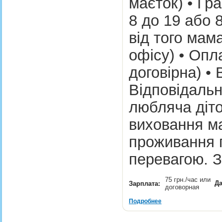
маєток) • Гра
8 до 19 або 
від того мам
офісу) • Опл
договірна) • 
Відповідальн
любляча діто
виховання ма
проживання 
перевагою.
75 грн./час или
Да
Зарплата:
договорная
Подробнее