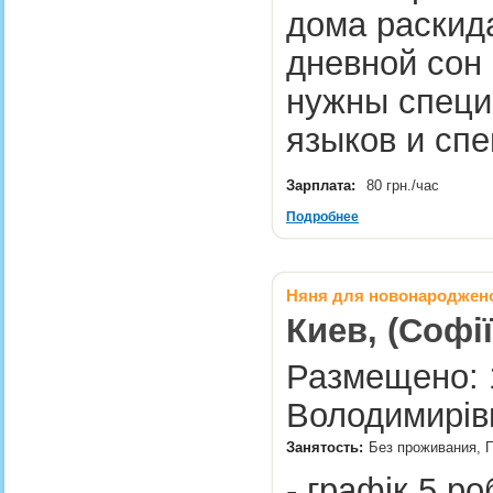
дома раскид
дневной сон 
нужны специ
языков и сп
Зарплата:
80 грн./час
Подробнее
Няня для новонароджено
Киев, (Софі
Размещено: 1
Володимирівн
Занятость:
Без проживания, П
- графік 5 р