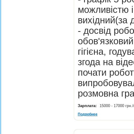
можливістю і
вихідний(за д
- досвід роб
обов'язковий
гігієна, году
згода на від
почати робо
випробовувал
розмовна гр
Зарплата:
15000 - 17000 грн
Подробнее