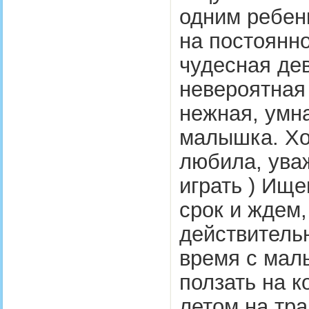
одним ребенк
на постоянно
чудесная дев
невероятная
нежная, умн
малышка. Хо
любила, ува
играть ) Ище
срок и ждем,
действитель
время с малы
ползать на к
летом на тр