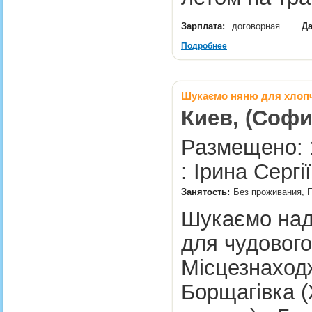
Зарплата:
договорная
Да
Подробнее
Шукаємо няню для хлопч
Киев, (Соф
Размещено: 
: Ірина Сергі
Занятость:
Без проживания, П
Шукаємо над
для чудового
Місцезнаход
Борщагівка 