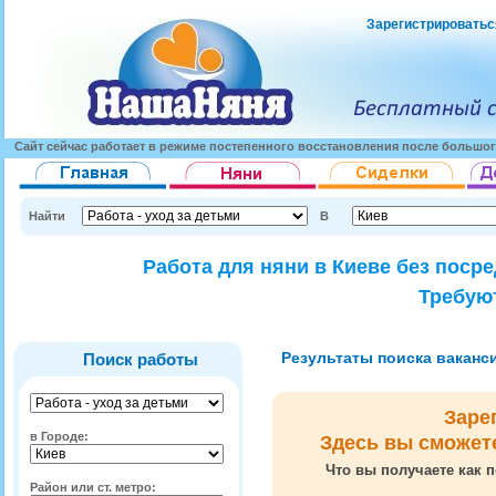
Зарегистрироватьс
Сайт сейчас работает в режиме постепенного восстановления после большог
Найти
В
Работа для няни в Киеве без поср
Требуют
Результаты поиска вакансий
Поиск работы
Заре
в Городе:
Здесь вы сможет
Что вы получаете как п
Район или ст. метро: