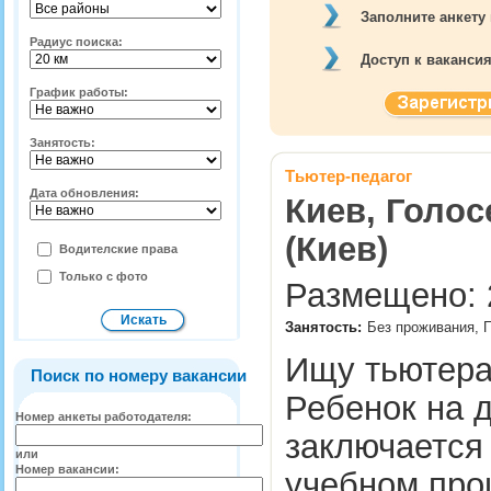
Заполните анкету
Радиус поиска:
Доступ к ваканси
График работы:
Занятость:
Тьютер-педагог
Дата обновления:
Киев, Голос
(Киев)
Водителские права
Только с фото
Размещено: 2
Занятость:
Без проживания, П
Ищу тьютера 
Поиск по номеру вакансии
Ребенок на 
Номер анкеты работодателя:
заключается 
или
Номер вакансии:
учебном про