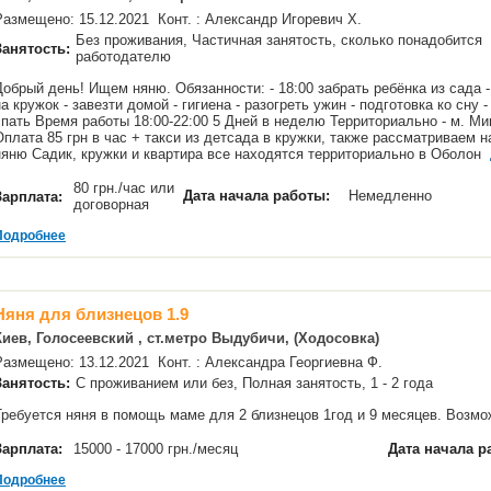
Размещено: 15.12.2021 Конт. : Александр Игоревич Х.
Без проживания, Частичная занятость, сколько понадобится
Занятость:
работодателю
Добрый день! Ищем няню. Обязанности: - 18:00 забрать ребёнка из сада -
на кружок - завезти домой - гигиена - разогреть ужин - подготовка ко сну 
спать Время работы 18:00-22:00 5 Дней в неделю Территориально - м. Ми
Оплата 85 грн в час + такси из детсада в кружки, также рассматриваем н
няню Садик, кружки и квартира все находятся территориально в Оболон
80 грн./час или
Дата начала работы:
Немедленно
Зарплата:
договорная
Подробнее
Няня для близнецов 1.9
Киев, Голосеевский , ст.метро Выдубичи, (Ходосовка)
Размещено: 13.12.2021 Конт. : Александра Георгиевна Ф.
Занятость:
С проживанием или без, Полная занятость, 1 - 2 года
Требуется няня в помощь маме для 2 близнецов 1год и 9 месяцев. Воз
Зарплата:
15000 - 17000 грн./месяц
Дата начала р
Подробнее