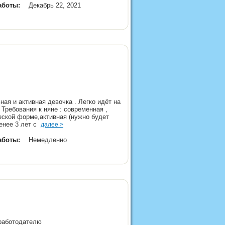
аботы:
Декабрь 22, 2021
ая и активная девочка . Легко идёт на
 Требования к няне : современная ,
еской форме,активная (нужно будет
менее 3 лет с
далее >
аботы:
Немедленно
 работодателю