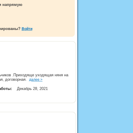
ми напрямую
трированы?
Войти
льчиков .Приходяще уходящая няня на
ая, договорная.
далее >
аботы:
Декабрь 28, 2021