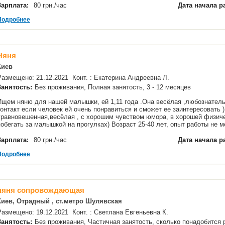
Зарплата:
80 грн./час
Дата начала р
Подробнее
Няня
Киев
Размещено: 21.12.2021 Конт. : Екатерина Андреевна Л.
Занятость:
Без проживания, Полная занятость, 3 - 12 месяцев
Ищем няню для нашей малышки, ей 1,11 года .Она весёлая ,любознательн
контакт если человек ей очень понравиться и сможет ее заинтересовать )
уравновешенная,весёлая , с хорошим чувством юмора, в хорошей физич
побегать за малышкой на прогулках) Возраст 25-40 лет, опыт работы не 
Зарплата:
80 грн./час
Дата начала р
Подробнее
няня сопровождающая
Киев, Отрадный , ст.метро Шулявская
Размещено: 19.12.2021 Конт. : Светлана Евгеньевна К.
Занятость:
Без проживания, Частичная занятость, сколько понадобится