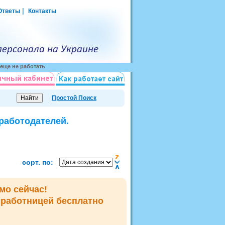
|
Ответы
Контакты
еще не работать
Простой Поиск
 работодателей.
сорт. по:
мо сейчас!
мработницей
бесплатно