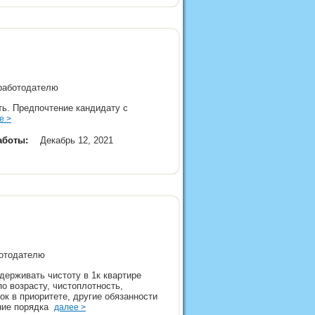
 работодателю
ть. Предпочтение кандидату с
е >
аботы:
Декабрь 12, 2021
аботодателю
держивать чистоту в 1к квартире
по возрасту, чистоплотность,
ок в приоритете, другие обязанности
ание порядка
далее >