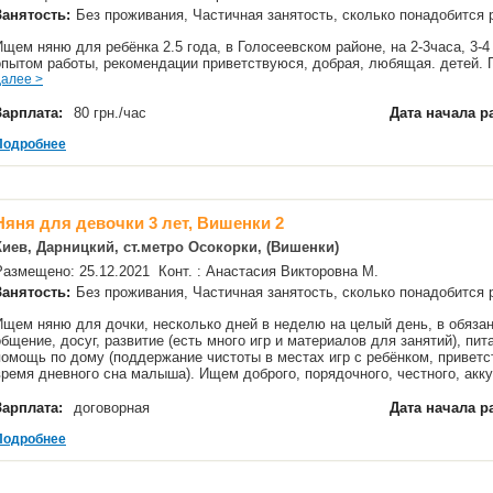
Занятость:
Без проживания, Частичная занятость, сколько понадобится
Ищем няню для ребёнка 2.5 года, в Голосеевском районе, на 2-3часа, 3-4
опытом работы, рекомендации приветствуюся, добрая, любящая. детей.
далее >
Зарплата:
80 грн./час
Дата начала р
Подробнее
Няня для девочки 3 лет, Вишенки 2
Киев, Дарницкий, ст.метро Осокорки, (Вишенки)
Размещено: 25.12.2021 Конт. : Анастасия Викторовна М.
Занятость:
Без проживания, Частичная занятость, сколько понадобится
Ищем няню для дочки, несколько дней в неделю на целый день, в обязан
общение, досуг, развитие (есть много игр и материалов для занятий), пита
помощь по дому (поддержание чистоты в местах игр с ребёнком, привет
время дневного сна малыша). Ищем доброго, порядочного, честного, акк
Зарплата:
договорная
Дата начала р
Подробнее