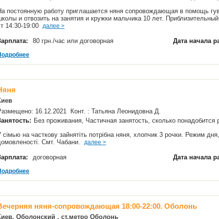
На постоянную работу приглашается няня сопровождающая в помощь гув
школы и отвозить на занятия и кружки мальчика 10 лет. Приблизительный г
чт 14:30-19:00
далее >
Зарплата:
80 грн./час или договорная
Дата начала р
Подробнее
Няня
Киев
Размещено: 16.12.2021 Конт. : Татьяна Леонидовна Д.
Занятость:
Без проживания, Частичная занятость, сколько понадобится
У сімью на часткову зайнятіть потрібна няня, хлопчик 3 рочки. Режим дня,
домовленості. Смт. Чабани.
далее >
Зарплата:
договорная
Дата начала р
Подробнее
Вечерняя няня-сопровождающая 18:00-22:00. Оболонь
Киев, Оболонский , ст.метро Оболонь