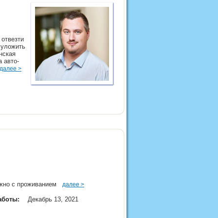
 отвезти
- уложить
нская
а авто-
далее >
можно с проживанием
далее >
аботы:
Декабрь 13, 2021