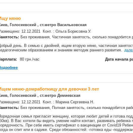
Ищу няню
Киев, Голосеевский , ст.метро Васильковская
Размещено: 12.12.2021 Конт. : Ольга Борисовна У.
Занятость:
Без проживания, Частичная занятость, сколько понадобится
Добрый день. В семью с двойней, ищем вторую няню, частичная занятос
педагогическим образованием и знанием методик раннего развития.
дале
Зарплата:
80 грн./час
Дата начала р
Подробнее
Ищем няню-домработницу для девочки 3 лет
Киев, Голосеевский , ст.метро Демиевская
Размещено: 12.12.2021 Конт. : Марина Сергеевна Н.
Занятость:
Без проживания, Полная занятость, сколько понадобится р
Порядочная семья пригласит женщину, которая любит детей и готова под
(50кв). В Вас хотели бы видеть умение найти контакт, развивать ребенка 
порядочность. При себе иметь сертификат о вакцинации от Covid19 Ребен
когда он спит или в садике. Среди обязанностей: -готовка еды -поддерж