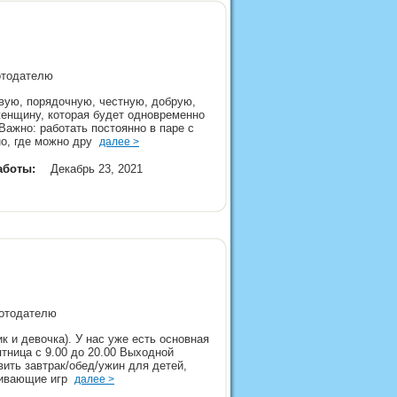
ботодателю
ивую, порядочную, честную, добрую,
женщину, которая будет одновременно
Важно: работать постоянно в паре с
но, где можно дру
далее >
аботы:
Декабрь 23, 2021
аботодателю
 и девочка). У нас уже есть основная
ятница с 9.00 до 20.00 Выходной
вить завтрак/обед/ужин для детей,
звивающие игр
далее >