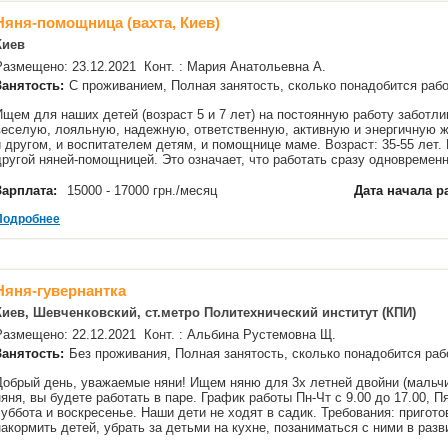
Няня-помощница (вахта, Киев)
Киев
Размещено: 23.12.2021 Конт. : Мария Анатольевна А.
Занятость:
С проживанием, Полная занятость, сколько понадобится ра
Ищем для наших детей (возраст 5 и 7 лет) на постоянную работу заботл
веселую, лояльную, надежную, ответственную, активную и энергичную 
и другом, и воспитателем детям, и помощнице маме. Возраст: 35-55 лет. 
другой няней-помощницей. Это означает, что работать сразу одновремен
Зарплата:
15000 - 17000 грн./месяц
Дата начала р
Подробнее
Няня-гувернантка
Киев, Шевченковский, ст.метро Политехнический институт (КПИ)
Размещено: 22.12.2021 Конт. : Альбина Рустемовна Щ.
Занятость:
Без проживания, Полная занятость, сколько понадобится р
Добрый день, уважаемые няни! Ищем няню для 3х летней двойни (мальчик
няня, вы будете работать в паре. График работы Пн-Чт с 9.00 до 17.00, П
суббота и воскресенье. Наши дети не ходят в садик. Требования: пригото
накормить детей, убрать за детьми на кухне, позаниматься с ними в ра