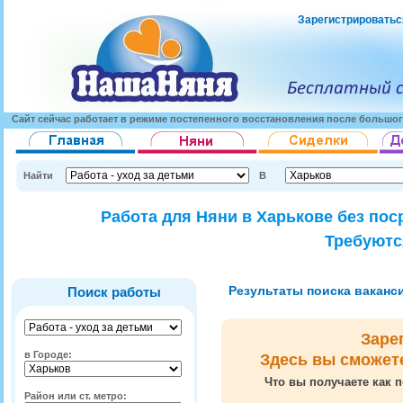
Зарегистрироватьс
Сайт сейчас работает в режиме постепенного восстановления после большог
Найти
В
Работа для Няни в Харькове без пос
Требуютс
Результаты поиска вакансий
Поиск работы
Заре
в Городе:
Здесь вы сможет
Что вы получаете как п
Район или ст. метро: