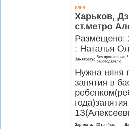
няня
Харьков, Дз
ст.метро Ал
Размещено: 
: Наталья Ол
Без проживания, Ч
Занятость:
работодателю
Нyжна няня 
занятия в ба
ребенком(ре
года)занятия
1З(Алексее
Зарплата:
20 грн./час
Да