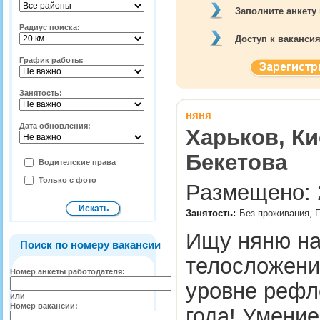
Заполните анкету
Радиус поиска:
Доступ к ваканси
График работы:
Занятость:
няня
Дата обновления:
Харьков, Ки
Бекетова
Водителские права
Только с фото
Размещено: 2
Занятость:
Без проживания, П
Ищу няню на 
Поиск по номеру вакансии
телосложени
Номер анкеты работодателя:
уровне рефл
или
Номер вакансии:
года! Умение