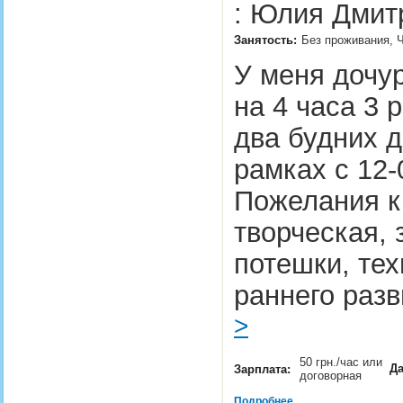
: Юлия Дмит
Занятость:
Без проживания, Ч
У меня дочу
на 4 часа 3 
два будних д
рамках с 12-
Пожелания к 
творческая,
потешки, те
раннего раз
>
50 грн./час или
Да
Зарплата:
договорная
Подробнее