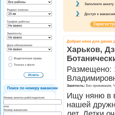
Заполните анкету
Радиус поиска:
Доступ к ваканси
График работы:
Занятость:
Добрая няня для двоих 
Дата обновления:
Харьков, Дз
Ботаническ
Водителские права
Только с фото
Размещено: 1
Владимировн
Занятость:
Без проживания, 
Поиск по номеру вакансии
Ищу няню в в
Номер анкеты работодателя:
нашей дружно
или
Номер вакансии:
лет. Детки 