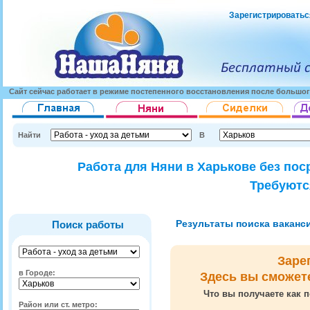
Зарегистрироватьс
Сайт сейчас работает в режиме постепенного восстановления после большог
Найти
В
Работа для Няни в Харькове без пос
Требуютс
Результаты поиска вакансий
Поиск работы
Заре
в Городе:
Здесь вы сможет
Что вы получаете как п
Район или ст. метро: