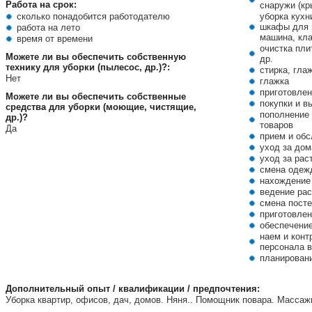
Работа на срок:
снаружи (кр
сколько понадобится работодателю
уборка кухн
шкафы для 
работа на лето
машина, кла
время от времени
очистка пл
Можете ли вы обеспечить собственную
др.
технику для уборки (пылесос, др.)?:
стирка, гла
Нет
глажка
приготовлен
Можете ли вы обеспечить собственные
покупки и в
средства для уборки (моющие, чистящие,
пополнение 
др.)?
товаров
Да
прием и обс
уход за до
уход за рас
смена одеж
нахождение
ведение рас
смена посте
приготовлен
обеспечени
наем и конт
персонала 
планирован
Дополнительный опыт / квалификации / предпочтения:
Уборка квартир, офисов, дач, домов. Няня.. Помощник повара. Массаж