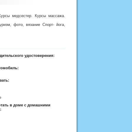
.Курсы медсестер. Курсы массажа.
ризм, фото, вязание Спорт- йога,
дительского удостоверения:
томобиль:
вать:
ие
отать в доме с домашними
: