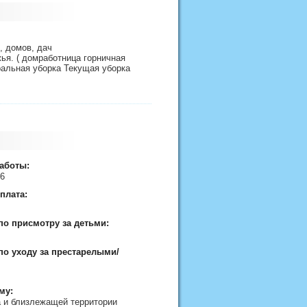
, домов, дач
ья. ( домработница горничная
ральная уборка Текущая уборка
работы:
26
плата:
по присмотру за детьми:
по уходу за престарелыми/
му:
а и близлежащей территории