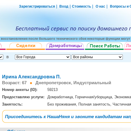
|
|
|
|
Зарегистрироваться
Вход
Стоимость
О нас
Вопросы и 
о восстановления после большого технического сбоя некоторые функции могут 
В
Ирина Александровна П.
Возраст: 67
Днепропетровск, Индустриальный
Номер анкеты (ID):
59213
Предоставляю услуги:
Домработница, Горничная/уборщица, Экономк
Занятость:
Без проживания, Полная занятость, Частична
Присоединитесь к НашаНяня и звоните кандидатам на