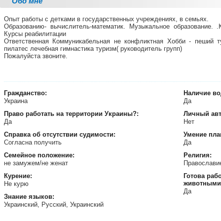
Обо мне
Опыт работы с детками в государственных учреждениях, в семьях.
Образованию- вычислитель-математик. Музыкальное образование. 
Курсы реабилитации
Ответственная Коммуникабельная не конфликтная Хобби - пеший ту
пилатес лечебная гимнастика туризм( руководитель групп)
Пожалуйста звоните.
Гражданство:
Наличие во
Украина
Да
Право работать на территории
Украины?:
Личный ав
Да
Нет
Справка об отсутствии судимости:
Умение пла
Согласна получить
Да
Семейное положение:
Религия:
не замужем/не женат
Православ
Курение:
Готова раб
животными
Не курю
Да
Знание языков:
Украинский, Русский, Украинский