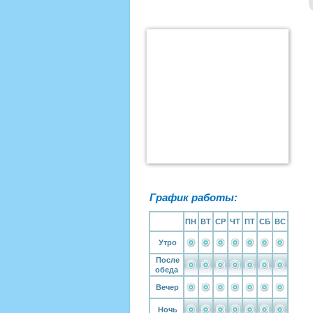
График работы:
ПН
ВТ
СР
ЧТ
ПТ
СБ
ВС
Утро
После
обеда
Вечер
Ночь