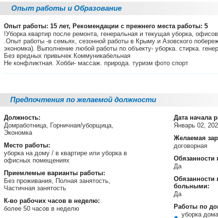
Опыт работы и Образование
Опыт работы: 15 лет, Рекомендации с прежнего места работы: 5
!Уборка квартир после ремонта, генеральная и текущая уборка, офисов
.Опыт работы -в семьях, сезонной работы в Крыму и Азовского побереж
экономка). Выполнение любой работы по объекту- уборка. стирка. гене
Без вредных привычек Коммуникабельная
Не конфликтная. Хобби- массаж. природа. туризм фото спорт
Предпочтения по желаемой должности
Должность:
Дата начала 
Домработница, Горничная/уборщица,
Январь 02, 20
Экономка
Желаемая зар
Место работы:
договорная
уборка на дому / в квартире или уборка в
Обязанности 
офисных помещениях
Да
Приемлемые варианты работы:
Обязанности 
Без проживания, Полная занятость,
больными:
Частичная занятость
Да
К-во рабочих часов в неделю:
Работы по до
более 50 часов в неделю
уборка дом