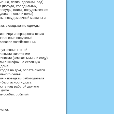
ыльцо, патио, дорожки, сад)
и (посуда, холодильник,
посуды, плита, посудомоечная
довая, полки и полы)
иты, посудомоечной машины и
жка, складывание одежды
ие пищи и сервировка стола
ыполнение поручений
запасов хозяйственных
луживание гостей
машними животными
тениями (комнатными и в саду)
ды в шкафах на сезонную
 дома
ходов на дом, оплата счетов
льного белья
ия к поездкам работодателя
е безопасности дома
роль над работой другого
в доме
ие особых событий
истка.