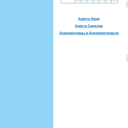
Анкета Няни
Анкета Сиделки
Домработницы в Днепропетровске