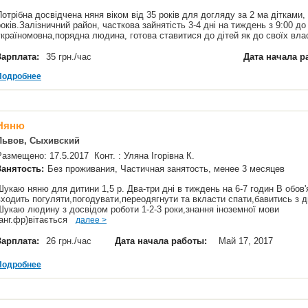
Потрібна досвідчена няня віком від 35 років для догляду за 2 ма дітками
років.Залізничний район, часткова зайнятість 3-4 дні на тиждень з 9:00 д
україномовна,порядна людина, готова ставитися до дітей як до своїх вл
Зарплата:
35 грн./час
Дата начала р
Подробнее
Няню
Львов, Сыхивский
Размещено: 17.5.2017 Конт. : Уляна Ігорівна К.
Занятость:
Без проживания, Частичная занятость, менее 3 месяцев
Шукаю няню для дитини 1,5 р. Два-три дні в тиждень на 6-7 годин В обов'
входить погуляти,погодувати,переодягнути та вкласти спати,бавитись з 
Шукаю людину з досвідом роботи 1-2-3 роки,знання іноземної мови
(анг.фр)вітається
далее >
Зарплата:
26 грн./час
Дата начала работы:
Май 17, 2017
Подробнее