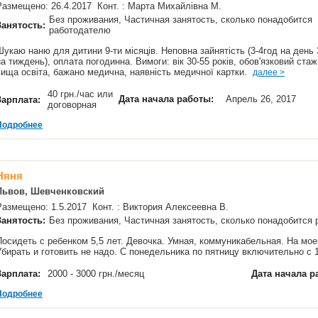
Размещено: 26.4.2017 Конт. : Марта Михайлівна М.
Без проживания, Частичная занятость, сколько понадобится
Занятость:
работодателю
Шукаю наню для дитини 9-ти місяців. Неповна зайнятість (3-4год на день 
на тиждень), оплата погодинна. Вимоги: вік 30-55 років, обов'язковий стаж
вища освіта, бажано медична, наявність медичної картки.
далее >
40 грн./час или
Дата начала работы:
Апрель 26, 2017
Зарплата:
договорная
Подробнее
Няня
Львов, Шевченковский
Размещено: 1.5.2017 Конт. : Виктория Алексеевна В.
Занятость:
Без проживания, Частичная занятость, сколько понадобится
Посидеть с ребенком 5,5 лет. Девочка. Умная, коммуникабельная. На мое
Убирать и готовить не надо. С понедельника по пятницу включительно с 
Зарплата:
2000 - 3000 грн./месяц
Дата начала р
Подробнее