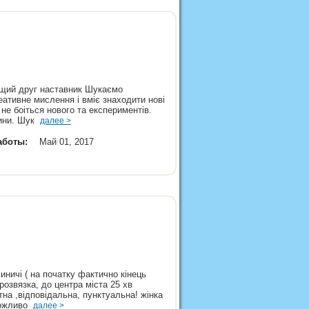
ращий друг наставник Шукаємо
реативне мислення і вміє знаходити нові
 не боіться нового та експериментів.
тини. Шук
далее >
аботы:
Май 01, 2017
иничі ( на початку фактично кінець
розвязка, до центра міста 25 хв
на ,відповідальна, пунктуальна! жінка
 можливо
далее >