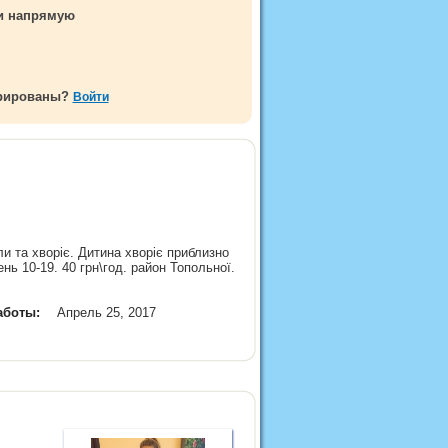
ми напрямую
трированы?
Войти
ли та хворіє. Дитина хворіє приблизно
ень 10-19. 40 грн\год. район Топольної.
аботы:
Апрель 25, 2017