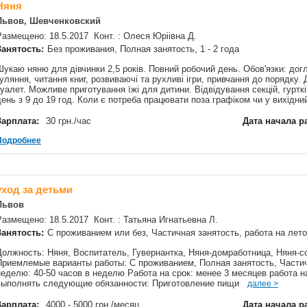
Няня
Львов, Шевченковский
Размещено: 18.5.2017 Конт. : Олеся Юріівна Д.
Занятость:
Без проживания, Полная занятость, 1 - 2 года
Шукаю няню для дівчинки 2,5 років. Повний робочий день. Обов'язки: дог
гуляння, читання книг, розвиваючі та рухливі ігри, привчання до порядку.
туалет. Можливе приготування їжі для дитини. Відвідування секцій, гуртк
день з 9 до 19 год. Коли є потреба працювати поза графіком чи у вихідн
Зарплата:
30 грн./час
Дата начала р
Подробнее
уход за детьми
Львов
Размещено: 18.5.2017 Конт. : Татьяна Игнатьевна Л.
Занятость:
С проживанием или без, Частичная занятость, работа на лет
Должность: Няня, Воспитатель, Гувернантка, Няня-домработница, Няня
Приемлемые варианты работы: С проживанием, Полная занятость, Частич
неделю: 40-50 часов в неделю Работа на срок: менее 3 месяцев работа н
выполнять следующие обязанности: Приготовление пищи
далее >
Зарплата:
4000 - 5000 грн./месяц
Дата начала р