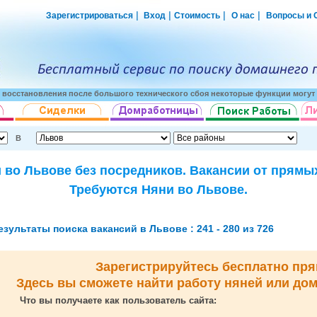
|
|
|
|
Зарегистрироваться
Вход
Стоимость
О нас
Вопросы и 
о восстановления после большого технического сбоя некоторые функции могут 
В
 во Львове без посредников. Вакансии от прямы
Требуются Няни во Львове.
езультаты поиска вакансий в Львове : 241 - 280 из 726
Зарегистрируйтесь бесплатно пря
Здесь вы сможете найти работу няней или до
Что вы получаете как пользователь сайта: