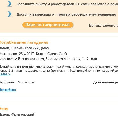
Заполните анкету и работодатели из сами свяжутся с ва
Доступ к вакансиям от прямых работодателей ежедневно
Вы уже зарегис
Потрібна няня погодинно
Львов, Шевченковский, (lviv)
Размещено: 25.4.2017 Конт. : Олена Оо О.
Занятость:
Без проживания, Частичная занятость, 1 - 2 года
Потрібна няня для дівчинки 2 роки, яка б могла залишатись із дитиною ко
через 1-2 тижні по декілька днів (до тижня). Тоді потрібно няню на цілий д
далее >
Зарплата:
40 грн./час
Дата начала р
Подробнее
Няня
Львов, Франковский