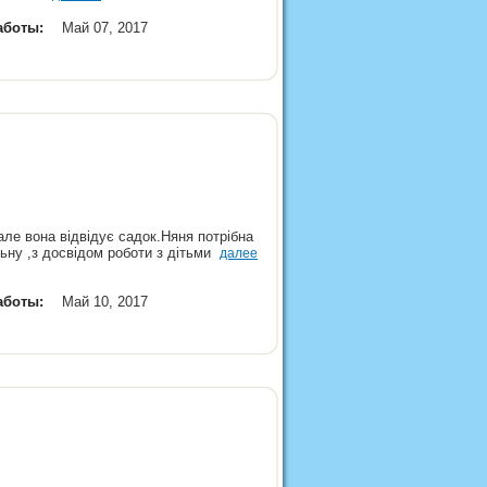
аботы:
Май 07, 2017
але вона відвідує садок.Няня потрібна
льну ,з досвідом роботи з дітьми
далее
аботы:
Май 10, 2017