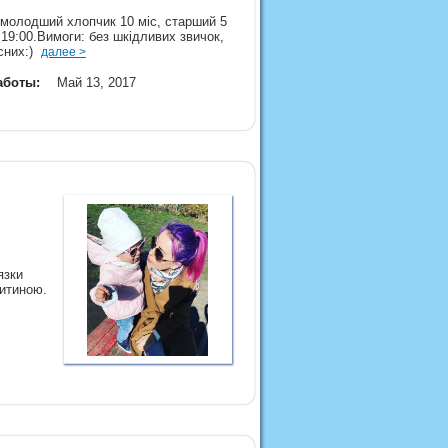
, молодший хлопчик 10 міс, старший 5
о 19:00.Вимоги: без шкідливих звичок,
асних:)
далее >
аботы:
Май 13, 2017
язки
дитиною.