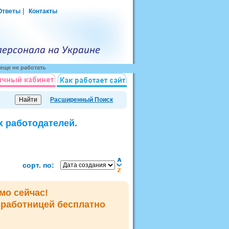
|
Ответы
Контакты
еще не работать
Расширенный Поиск
х работодателей.
сорт. по:
мо сейчас!
мработницей
бесплатно