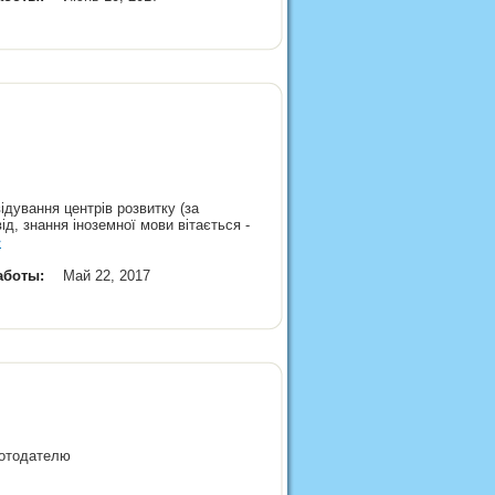
відування центрів розвитку (за
ід, знання іноземної мови вітається -
>
аботы:
Май 22, 2017
аботодателю