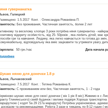
няня гувернанатка
Львов, Галицкий
Размещено: 1.5.2017 Конт. : Олександра Романівна П.
Занятость:
Без проживания, Частичная занятость, более 2 лет
активному та веселому хлопцю 3 роки потрібна няня гувернантка - найк
позитивну відкриту особистість, від 25- 50років , яка любить дітей, має к
способи гри та навчання. Людину, яка легко навчається та готова до змін,
Комунікабельну, відповідальну яка вміє зацікавити та утримати увагу ди
Зарплата:
50 грн./час
Дата начала р
Подробнее
Шукаю няню для донечки 1.8 р
Львов, Лычаковский
Размещено: 7.5.2017 Конт. : Тетяна Романівна К.
Занятость:
С проживанием или без, Частичная занятость, 1 - 2 года
Терміново шукаю няню для своєї донечки ( вік 1 рік 8 міс) Живемо в с Лис
тракту Глинянського) свиій будинок і велике подвіря Хороша транспортна 
маршруткою ( ходят 5а 29 217а маршрути) Потрібна україномовна ,адекват
з досвідом та рекомендаціями. Робота 3 рази в тиждень по 8-12 годин (