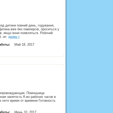
ляд дитини повний день, годування,
 Дитина вже без памперсів, проситься у
ів, якщо вони появляться. Робочий
ий, оп
далее >
аботы:
Май 18, 2017
о
-сопровождающая, Помощница
ная занятость К-во рабочих часов в
а лето время от времени Готовность
аботы:
Июнь 10, 2017