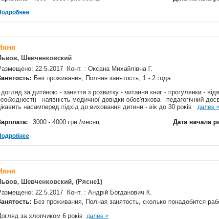
Подробнее
Няня
Львов, Шевченковский
Размещено: 22.5.2017 Конт. : Оксана Михайлівна Г.
Занятость:
Без проживания, Полная занятость, 1 - 2 года
- догляд за дитиною - заняття з розвитку - читання книг - прогулянки - від
необхідності) - наявність медичної довідки обов'язкова - педагогічний досв
цікавить насамперед підхід до виховання дитини - вік до 30 років
далее 
Зарплата:
3000 - 4000 грн./месяц
Дата начала р
Подробнее
Няня
Львов, Шевченковский, (Рясне1)
Размещено: 22.5.2017 Конт. : Андрій Богданович К.
Занятость:
Без проживания, Полная занятость, сколько понадобится р
Догляд за хлопчиком 6 років
далее >