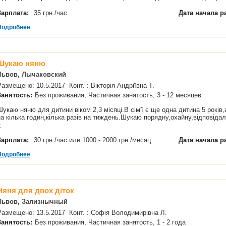
Зарплата:
35 грн./час
Дата начала р
Подробнее
Шукаю няню
Львов, Лычаковский
Размещено: 10.5.2017 Конт. : Вікторія Андріївна Т.
Занятость:
Без проживания, Частичная занятость, 3 - 12 месяцев
Шукаю няню для дитини віком 2,3 місяці.В сім'ї є ще одна дитина 5 років,
на кілька годин,кілька разів на тиждень.Шукаю порядну,охайну,відповіда
>
Зарплата:
30 грн./час или 1000 - 2000 грн./месяц
Дата начала р
Подробнее
Няня для двох діток
Львов, Зализнычный
Размещено: 13.5.2017 Конт. : Софія Володимирівна Л.
Занятость:
Без проживания, Частичная занятость, 1 - 2 года