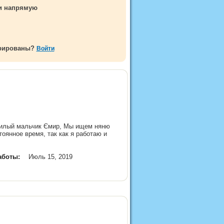
ми напрямую
трированы?
Войти
 милый мальчик Ємир, Мы ищем няню
оянное время, так как я работаю и
аботы:
Июль 15, 2019