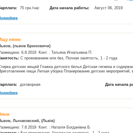
Зарплата:
75 грн./час
Дата начала работы:
Август 06, 2019
Подробнее
Ищу няню
Львов, (львов Брюховичи)
Размещено: 6.8.2019 Конт. : Татьяна Игнатьевна П.
Занятость:
С проживанием или без, Полная занятость, 1 - 2 года
Стирка детских вещей Глажка детского белья Детская гигиена и содержа
Приготовление пищи Легкая уборка Планирование детских мероприятий,
>
Зарплата:
договорная
Дата начала р
Подробнее
Няня
Львов, Лычаковский, (Львів)
Размещено: 7.8.2019 Конт. : Наталія Богданівна Б.
Занятость:
Без проживания, Частичная занятость, 1 - 2 года