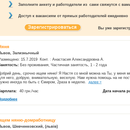
Заполните анкету и работодатели из сами свяжутся с ва
Доступ к вакансиям от прямых работодателей ежедневно
Вы уже зарегис
Няня
Львов, Зализнычный
Размещено: 15.7.2019 Конт. : Анастасия Александровна А.
Занятость:
Без проживания, Частичная занятость, 1 - 2 года
Добрий день, срочно ищем няню! Я Настя со мной можна на Ты, у меня
для него, добрую, внимательную, веселую. Нам нужна помощь на не пост
нужно иногда по быть с Ємиром, 2раза в неделю.
далее >
Зарплата:
40 грн./час
Дата начала р
Подробнее
ищем няню-домработницу
Львов, Шевченковский, (львів)