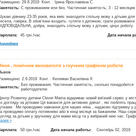
Размещено: 29.8.2019 Конт. : Ірина Ярославівна С.
Занятость:
С проживанием или без, Частичная занятость, 3 - 12 месяце
Шукаю дівчину 23-35 років, яка вміє знаходити спільну мову з дітьми для
весела, говірка. В обов‘язки входить: гуляти з дитиною, грати розвиваючі 
ВІДПОВІДАЛЬНА, добра, знаходить спільну мову з дітьми, цінує роботу
Зарплата:
45 грн./час
Дата начала р
Подробнее
Няня , помічник вихователя з гнучким графіком роботи
Львов
Размещено: 2.9.2019 Конт. : Келеман Василівна Х.
Без проживания, Частичная занятость, сколько понадобится
Занятость:
работодателю
Центр Розвитку дитини Clever Mama відкриває новий виїзний сервіс у міст
по догляду за дітками Ця вакансія для активних дівчат , які люблять пра
дітками . Ми проводимо навчання для наших нянь , надаємо підтримку у 
та проводимо оплату потижнево або в кінці місяця за бажанням. Наш серв
догляд за дітьми у зручному для мами місці та у вибраний нею час. Граф
далее >
Зарплата:
50 грн./час
Дата начала работы:
Сентябрь 02, 2019