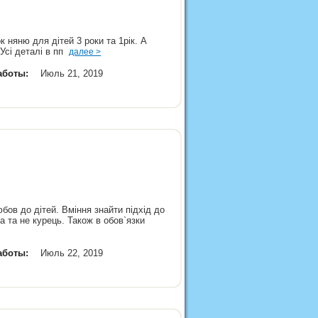
к няню для дітей 3 роки та 1рік. А
 Усі деталі в пп
далее >
аботы:
Июль 21, 2019
бов до дітей. Вміння знайти підхід до
а та не курець. Також в обов`язки
аботы:
Июль 22, 2019