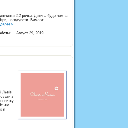
в
 дівчинки 2,2 рочки. Дитина буде чемна,
ігри, нагодувати. Вимоги:
.
далее >
аботы:
Август 29, 2019
і Львів
цювати з
розвитку
іс -це
ік п