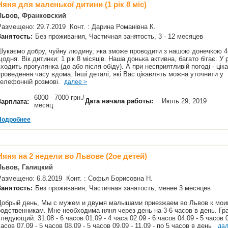
Няня для маленької дитини (1 рік 8 міс)
Львов, Франковский
Размещено: 29.7.2019 Конт. : Дарина Романівна К.
Занятость:
Без проживания, Частичная занятость, 3 - 12 месяцев
Шукаємо добру, чуйну людину, яка зможе проводити з нашою донечкою 4
щодня. Вік дитинки: 1 рік 8 місяців. Наша донька активна, багато бігає. У 
входить прогулянка (до або після обіду). А при несприятливій погоді - цік
проведення часу вдома. Інші деталі, які Вас цікавлять можна уточнити у
телефонній розмові.
далее >
6000 - 7000 грн./
Дата начала работы:
Июль 29, 2019
Зарплата:
месяц
Подробнее
Няня на 2 недели во Львове (2ое детей)
Львов, Галицкий
Размещено: 6.8.2019 Конт. : Софья Борисовна Н.
Занятость:
Без проживания, Частичная занятость, менее 3 месяцев
Добрый день, Мы с мужем и двумя малышами приезжаем во Львов к мо
родственникам. Мне необходима няня через день на 3-6 часов в день. Гр
следующий: 31.08 - 6 часов 01.09 - 4 часа 02.09 - 6 часов 04.09 - 5 часов 0
часов 07.09 - 5 часов 08.09 - 5 часов 09.09 - 11.09 - по 5 часов в день
дал