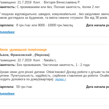
Размещено: 21.7.2019 Конт. : Вікторія Вячеславівна Р.
Занятость:
С проживанием или без, Полная занятость, более 2 лет
У пошуках відповідальноі, швидкоі, комунікабельноі , без шкідливих звичо
також доглядала за будинком, та вміла смачно готувати. Вік від 38 років.
Зарплата:
8 грн./час или 9000 - 10000 грн./месяц
Дата начала р
Подробнее
Няня -домашня помічниця
Львов, Франковский , (Наукова)
Размещено: 22.7.2019 Конт. : Natalia L.
Занятость:
Без проживания, Частичная занятость, 1 - 2 года
Шукаю няню для річної дитини. Обов’язково! Досвід роботи з дітьми та лю
дитини. Пунктуальність, надійність, серйозне ставлення до роботи. Охайн
входить допомога по дому(квартира)
далее >
Зарплата:
50 грн./час
Дата начала р
Подробнее