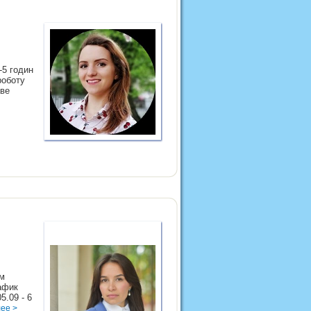
-5 годин
роботу
аве
им
афик
5.09 - 6
ее >