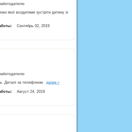
 работодателю
зки якої входитиме зустріти дитину зі
аботы:
Сентябрь 02, 2019
 работодателю
ень. Деталі за телефоном.
далее >
аботы:
Август 24, 2019