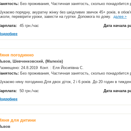
Занятость:
Без проживания, Частичная занятость, сколько понадобится
Шукаємо порядну, акуратну жінку без шкідливих звичок 45+ років, в обов'я
школи, перевірити уроки, завести на гуртки. Допомога по дому.
далее >
Зарплата:
45 грн./час
Дата начала р
Подробнее
Няня погодинно
Львов, Шевченковский, (Малехів)
Размещено: 24.8.2019 Конт. : Еля Йосипівна С.
Занятость:
Без проживания, Частичная занятость, сколько понадобится
Шукаємо няну погодинно.Для двох діток, 2 і 6 років. До 20 годин в тижд
Зарплата:
50 грн./час
Дата начала р
Подробнее
Няня для дитини
Львов