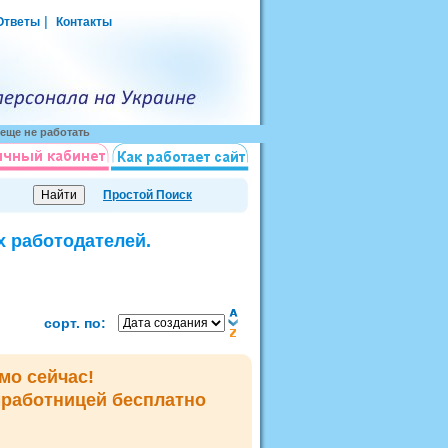
|
Ответы
Контакты
еще не работать
Простой Поиск
х работодателей.
сорт. по:
мо сейчас!
мработницей
бесплатно