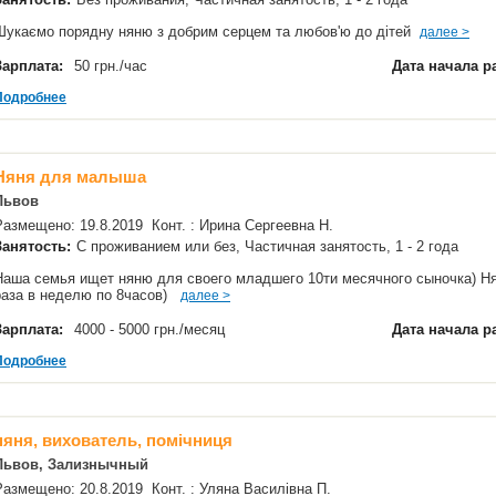
Шукаємо порядну няню з добрим серцем та любов'ю до дітей
далее >
Зарплата:
50 грн./час
Дата начала р
Подробнее
Няня для малыша
Львов
Размещено: 19.8.2019 Конт. : Ирина Сергеевна Н.
Занятость:
С проживанием или без, Частичная занятость, 1 - 2 года
Наша семья ищет няню для своего младшего 10ти месячного сыночка) Ня
раза в неделю по 8часов)
далее >
Зарплата:
4000 - 5000 грн./месяц
Дата начала р
Подробнее
няня, вихователь, помічниця
Львов, Зализнычный
Размещено: 20.8.2019 Конт. : Уляна Василівна П.