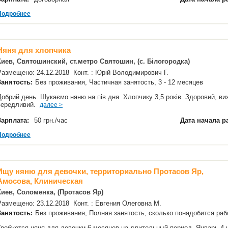
Подробнее
Няня для хлопчика
Киев, Святошинский, ст.метро Святошин, (с. Білогородка)
Размещено: 24.12.2018 Конт. : Юрій Володимирович Г.
Занятость:
Без проживания, Частичная занятость, 3 - 12 месяцев
Добрий день. Шукаємо няню на пів дня. Хлопчику 3,5 років. Здоровий, ви
вередливий.
далее >
Зарплата:
50 грн./час
Дата начала р
Подробнее
Ищу няню для девочки, территориально Протасов Яр,
Амосова, Клиническая
Киев, Соломенка, (Протасов Яр)
Размещено: 23.12.2018 Конт. : Евгения Олеговна М.
Занятость:
Без проживания, Полная занятость, сколько понадобится р
Требуется няня для девочки 6 месяцев на длительный период. Январь 4 ча