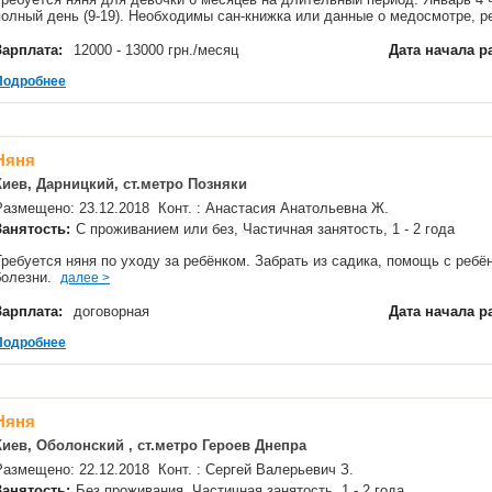
полный день (9-19). Необходимы сан-книжка или данные о медосмотре, 
Зарплата:
12000 - 13000 грн./месяц
Дата начала р
Подробнее
Няня
Киев, Дарницкий, ст.метро Позняки
Размещено: 23.12.2018 Конт. : Анастасия Анатольевна Ж.
Занятость:
С проживанием или без, Частичная занятость, 1 - 2 года
Требуется няня по уходу за ребёнком. Забрать из садика, помощь с ребё
болезни.
далее >
Зарплата:
договорная
Дата начала р
Подробнее
Няня
Киев, Оболонский , ст.метро Героев Днепра
Размещено: 22.12.2018 Конт. : Сергей Валерьевич З.
Занятость:
Без проживания, Частичная занятость, 1 - 2 года