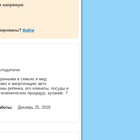
ми напрямую
трированы?
Войти
аботодателю
денными в семьях и мед.
ливо и амортизацию авто
ены ребенка, его комнаты, посуды и
игиенических процедур, купание. ?
аботы:
Декабрь 25, 2018