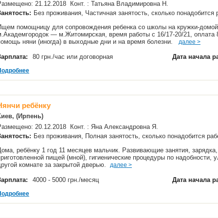
Размещено: 21.12.2018 Конт. : Татьяна Владимировна Н.
Занятость:
Без проживания, Частичная занятость, сколько понадобится
Ищем помощницу для сопровождения ребенка со школы на кружки-домой (
м.Академгородок — м.Житомирская, время работы с 16/17-20/21, оплата 8
помощь няни (иногда) в выходные дни и на время болезни.
далее >
Зарплата:
80 грн./час или договорная
Дата начала р
Подробнее
Нянчи ребёнку
Киев, (Ирпень)
Размещено: 20.12.2018 Конт. : Яна Александровна Я.
Занятость:
Без проживания, Полная занятость, сколько понадобится р
Дома, ребёнку 1 год 11 месяцев мальчик. Развивающие занятия, зарядка,
приготовленной пищей (мной), гигиенические процедуры по надобности, у
другой комнате за закрытой дверью.
далее >
Зарплата:
4000 - 5000 грн./месяц
Дата начала р
Подробнее