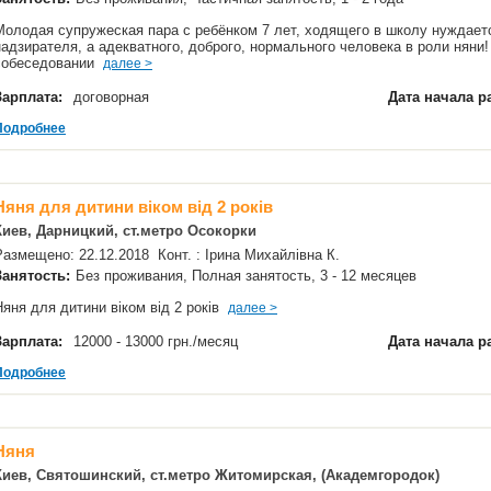
Молодая супружеская пара с ребёнком 7 лет, ходящего в школу нуждаетс
надзирателя, а адекватного, доброго, нормального человека в роли няни
собеседовании
далее >
Зарплата:
договорная
Дата начала р
Подробнее
Няня для дитини віком від 2 років
Киев, Дарницкий, ст.метро Осокорки
Размещено: 22.12.2018 Конт. : Ірина Михайлівна К.
Занятость:
Без проживания, Полная занятость, 3 - 12 месяцев
Няня для дитини віком від 2 років
далее >
Зарплата:
12000 - 13000 грн./месяц
Дата начала р
Подробнее
Няня
Киев, Святошинский, ст.метро Житомирская, (Академгородок)