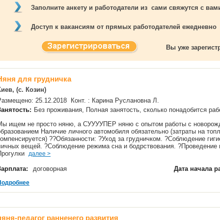
Заполните анкету и работодатели из сами свяжутся с ва
Доступ к вакансиям от прямых работодателей ежедневно
Вы уже зарегис
Няня для грудничка
Киев, (с. Козин)
Размещено: 25.12.2018 Конт. : Карина Руслановна Л.
Занятость:
Без проживания, Полная занятость, сколько понадобится р
Мы ищем не просто няню, а СУУУУПЕР няню с опытом работы с новорож
образованием Наличие личного автомобиля обязательно (затраты на топ
компенсируется) ??Обязанности: ?Уход за грудничком. ?Соблюдение гиги
личных вещей. ?Соблюдение режима сна и бодрствования. ?Проведение г
Прогулки
далее >
Зарплата:
договорная
Дата начала р
Подробнее
няня-педагог ранненего развития