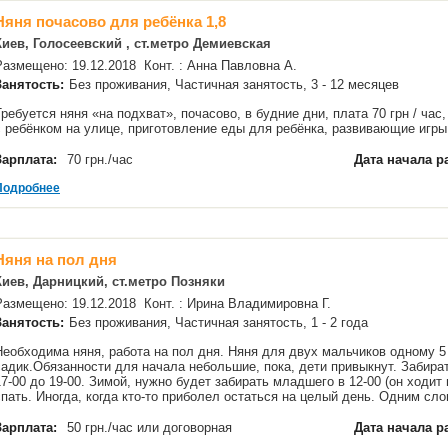
Няня почасово для ребёнка 1,8
Киев, Голосеевский , ст.метро Демиевская
Размещено: 19.12.2018 Конт. : Анна Павловна А.
Занятость:
Без проживания, Частичная занятость, 3 - 12 месяцев
Требуется няня «на подхват», почасово, в будние дни, плата 70 грн / час
с ребёнком на улице, приготовление еды для ребёнка, развивающие иг
Зарплата:
70 грн./час
Дата начала р
Подробнее
Няня на пол дня
Киев, Дарницкий, ст.метро Позняки
Размещено: 19.12.2018 Конт. : Ирина Владимировна Г.
Занятость:
Без проживания, Частичная занятость, 1 - 2 года
Необходима няня, работа на пол дня. Няня для двух мальчиков одному 5 
садик.Обязанности для начала небольшие, пока, дети привыкнут. Забират
17-00 до 19-00. Зимой, нужно будет забирать младшего в 12-00 (он ходит 
спать. Иногда, когда кто-то приболел остаться на целый день. Одним с
Зарплата:
50 грн./час или договорная
Дата начала р