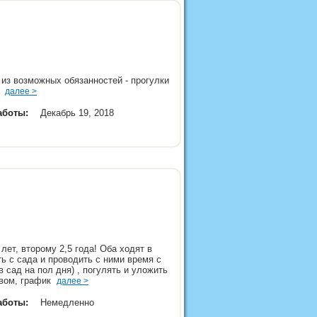
, из возможных обязанностей - прогулки
ры
далее >
аботы:
Декабрь 19, 2018
лет, второму 2,5 года! Оба ходят в
ь с сада и проводить с ними время с
в сад на пол дня) , погулять и уложить
ловом, график
далее >
аботы:
Немедленно