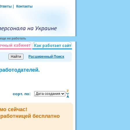
|
Ответы
Контакты
еще не работать
Расширенный Поиск
 работодателей.
сорт. по:
мо сейчас!
мработницей
бесплатно