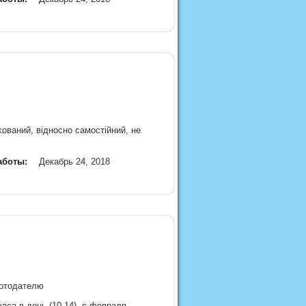
хований, відносно самостійний, не
аботы:
Декабрь 24, 2018
аботодателю
са в день (10-14), с февраля -