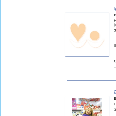
І
В
Н
(
З
Ш
О
Т
О
В
Н
З