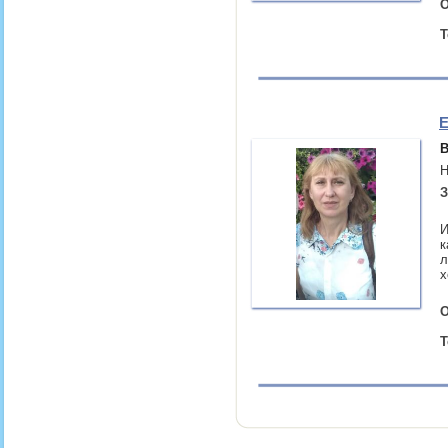
О
Т
Е
В
Н
З
И
к
л
х
О
Т