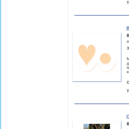
Т
В
В
Н
З
М
д
б
е
О
Т
С
В