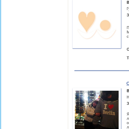
В
Г
З
П
М
с
О
Т
С
В
Н
З
​
л
о
л