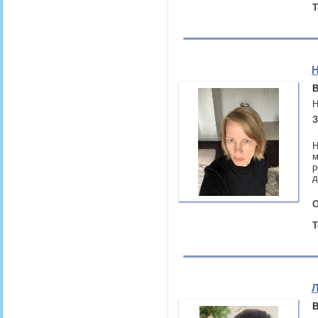
Т
Н
В
Н
З
Н
м
р
д
О
Т
Л
В