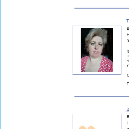
Т
В
Н
З
З
ш
н
у
О
Т
В
В
Н