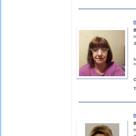
В
В
Н
З
М
п
О
Т
В
В
Н