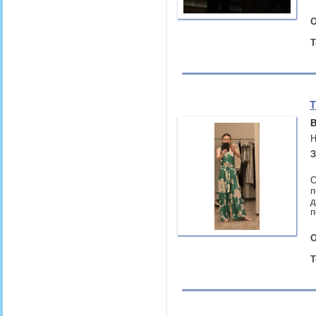
О
Т
Т
В
Н
З
О
п
д
п
О
Т