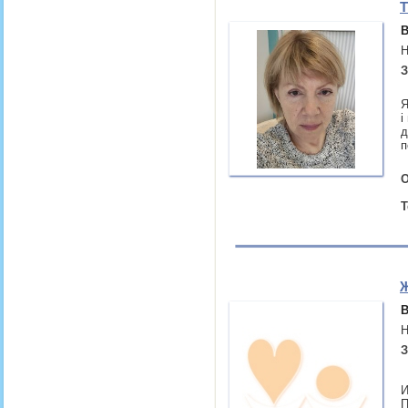
Т
В
Н
З
Я
і
д
п
О
Т
Ж
В
Н
З
И
П