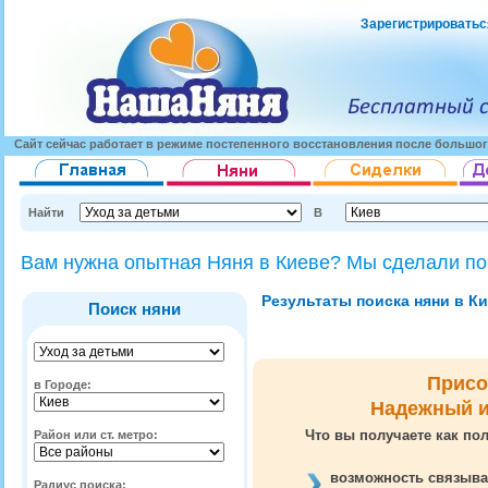
Зарегистрироватьс
Сайт сейчас работает в режиме постепенного восстановления после большог
Найти
В
Вам нужна опытная Няня в Киеве? Мы сделали по
Результаты поиска няни в Кие
Поиск няни
Присо
в Городе:
Надежный и
Что вы получаете как пол
Район или ст. метро:
возможность связыва
Радиус поиска: