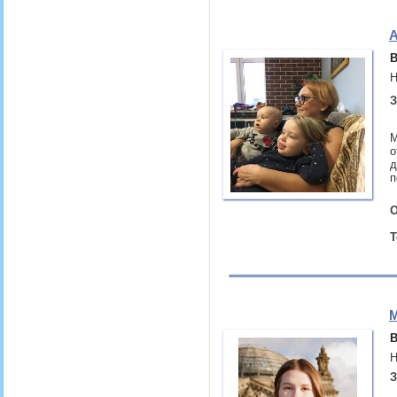
А
В
Н
З
М
о
д
п
О
Т
М
В
Н
З