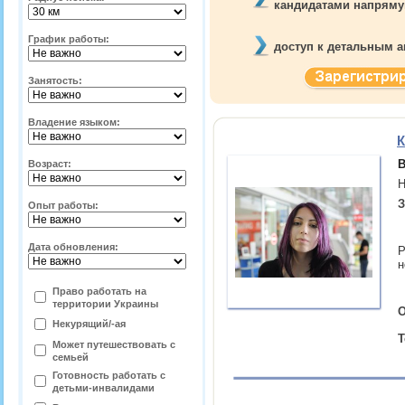
кандидатами напрям
График работы:
доступ к детальным а
Занятость:
Владение языком:
К
В
Возраст:
Н
З
Опыт работы:
Дата обновления:
Р
н
Право работать на
территории
Украины
О
Некурящий/-ая
Т
Может путешествовать с
семьей
Готовность работать с
детьми-инвалидами