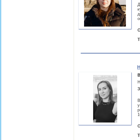
Д
к
д
о
О
Т
Н
В
Н
З
В
у
р
1
О
Т