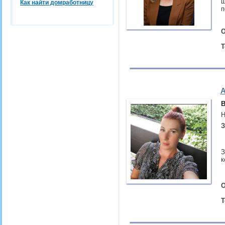
ш
Как найти домработницу
п
О
Т
А
В
Н
З
З
к
О
Т