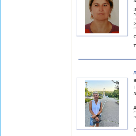
З
З
п
ш
р
с
О
Т
Л
В
Н
З
Д
с
н
О