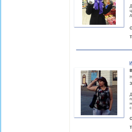
Д
ц
д
О
Т
И
В
Н
З
Д
п
н
с
О
Т