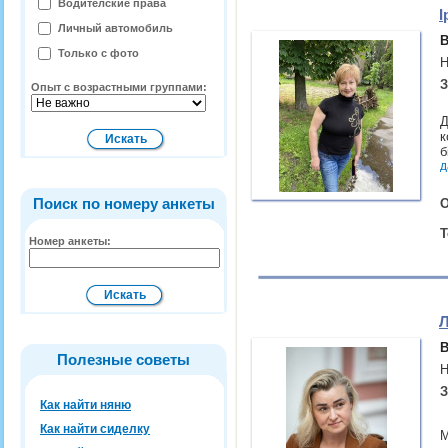
Водителские права
І
Личный автомобиль
В
Только с фото
Н
З
Опыт с возрастными группами:
Д
к
б
д
Поиск по номеру анкеты
О
Т
Номер анкеты:
Л
В
Полезные советы
Н
З
Как найти няню
Как найти сиделку
М