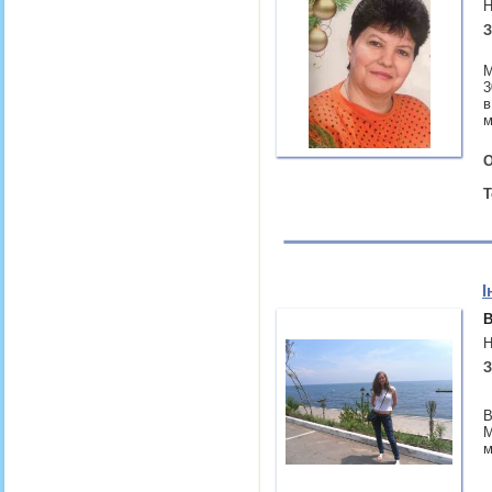
Н
З
М
3
в
м
О
Т
І
В
Н
З
В
М
м