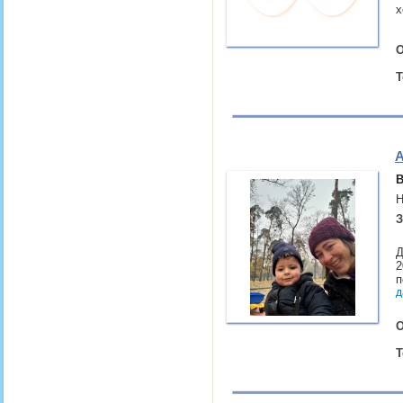
х
О
Т
А
В
Н
З
Д
2
п
д
О
Т