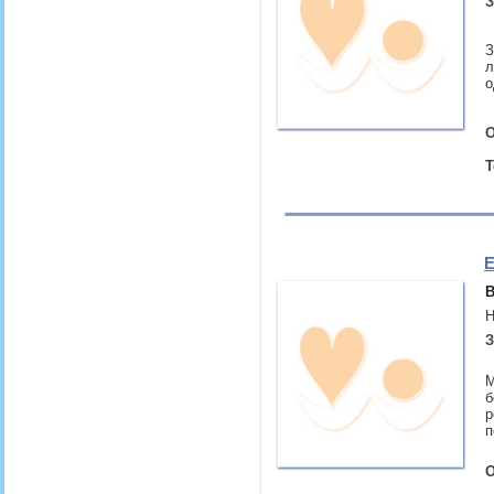
З
З
л
о
О
Т
Е
В
Н
З
М
б
р
п
О