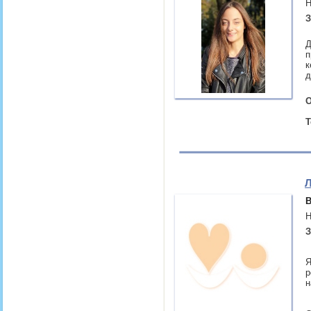
Н
З
Д
п
к
д
О
Т
Л
В
Н
З
Я
р
н