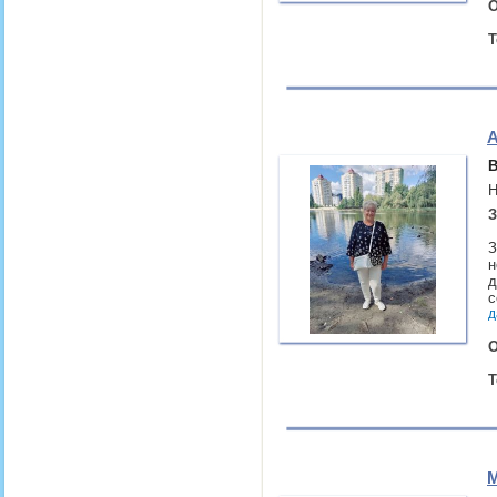
О
Т
А
В
Н
З
З
н
д
с
д
О
Т
М