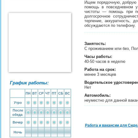
Ищем порядочную, добрую 
помощь в повседневном у
чистоты — помощь при пе
долгосрочное сотрудниче
терпение, аккуратность, 
обсуждаются по телефону.
Занятость
:
С проживанием или без, По
Часы работы:
40-50 часов в неделю
Работа на срок:
менее 3 месяцев
График работы:
Водительское удостовере
Нет
ПН
ВТ
СР
ЧТ
ПТ
СБ
ВС
Автомобиль:
неуместно для данной вака
Утро
После
обеда
Вечер
Работа и вакансии для Сиде
Ночь