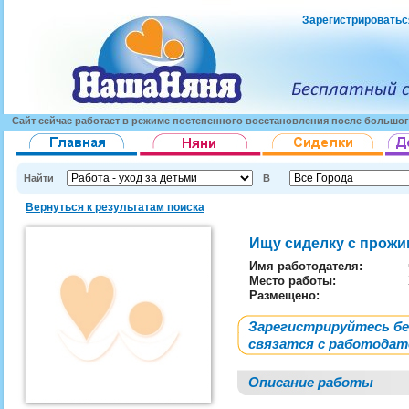
Зарегистрироватьс
Сайт сейчас работает в режиме постепенного восстановления после большог
Найти
В
Вернуться к результатам поиска
Ищу сиделку с прож
Имя работодателя
:
Место работы:
Размещено:
Зарегистрируйтесь б
связатся с работода
Описание работы