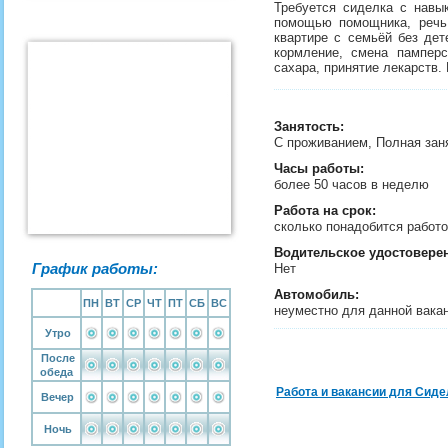
Требуется сиделка с навы
помощью помощника, речь 
квартире с семьёй без дет
кормление, смена памперс
сахара, принятие лекарств.
Занятость
:
С проживанием, Полная зан
Часы работы:
более 50 часов в неделю
Работа на срок:
сколько понадобится рабо
Водительское удостовере
График работы:
Нет
Автомобиль:
ПН
ВТ
СР
ЧТ
ПТ
СБ
ВС
неуместно для данной вака
Утро
После
обеда
Работа и вакансии для Сиде
Вечер
Ночь