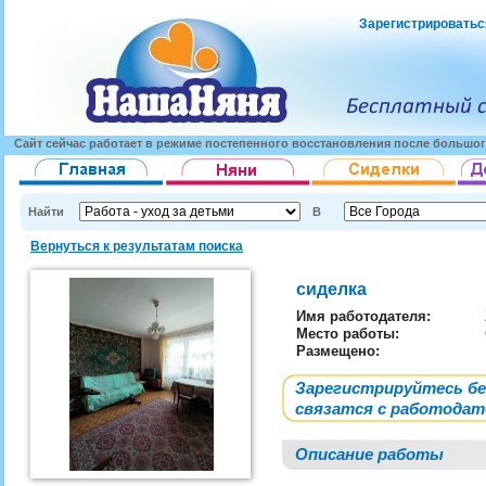
Зарегистрироватьс
Сайт сейчас работает в режиме постепенного восстановления после большог
Найти
В
Вернуться к результатам поиска
сиделка
Имя работодателя
:
Место работы:
Размещено:
Зарегистрируйтесь б
связатся с работода
Описание работы