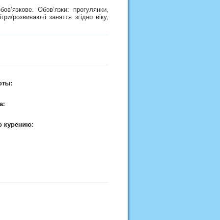
ов’язкове. Обов‘язки: прогулянки,
ігри/розвиваючі заняття згідно віку,
оты:
а:
о курению: