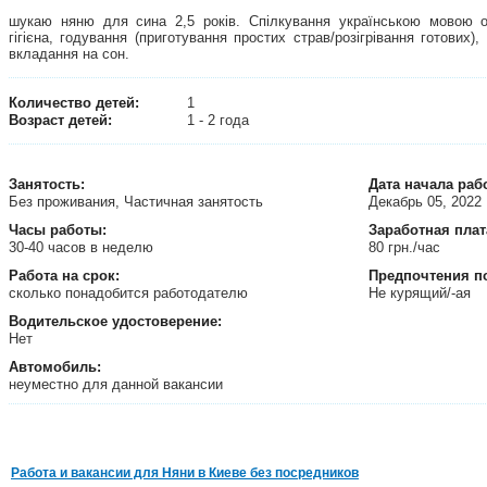
шукаю няню для сина 2,5 років. Спілкування українською мовою об
гігієна, годування (приготування простих страв/розігрівання готових), 
вкладання на сон.
Количество детей:
1
Возраст детей:
1 - 2 года
Занятость
:
Дата начала раб
Без проживания, Частичная занятость
Декабрь 05, 2022
Часы работы:
Заработная плат
30-40 часов в неделю
80 грн./час
Работа на срок:
Предпочтения п
сколько понадобится работодателю
Не курящий/-ая
Водительское удостоверение:
Нет
Автомобиль:
неуместно для данной вакансии
Работа и вакансии для Няни в Киеве без посредников