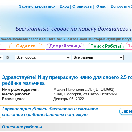
|
|
|
|
Зарегистрироваться
Вход
Стоимость
О нас
Вопросы и 
о восстановления после большого технического сбоя некоторые функции могут 
В
Здравствуйте! Ищу прекрасную няню для своего 2.5 г
ребёнка,мальчика
Имя работодателя
:
Мария Николаевна Л. (ID: 140691)
Место работы:
Киев, Осокорки, ст.метро Осокорки
Размещено:
Декабрь 05, 2022
Зарегистрируйтесь бесплатно и сможете
связатся с работодателем напрямую
Описание работы