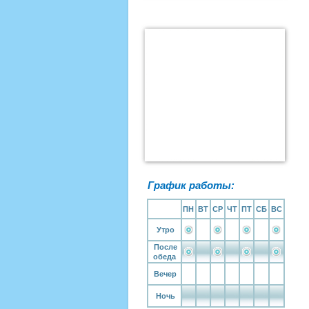
График работы:
ПН
ВТ
СР
ЧТ
ПТ
СБ
ВС
Утро
После
обеда
Вечер
Ночь