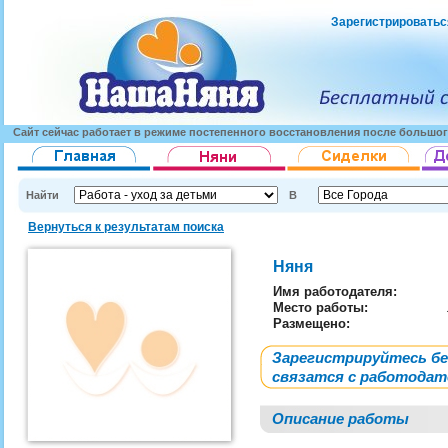
Зарегистрироватьс
Сайт сейчас работает в режиме постепенного восстановления после большог
Найти
В
Вернуться к результатам поиска
Няня
Имя работодателя
:
Место работы:
Размещено:
Зарегистрируйтесь б
связатся с работода
Описание работы