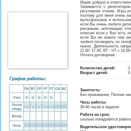
Ищем добрую и ответственн
Занимается с репетитором
регулярное чтение. Игры и
поэтому для меня очень ва
мультфильмов и использова
если Вы очень любите детей
рисование, аппликации, чт
плюсом если у Вас есть пе
если Вы не знаете чем зан
любите поговорить по телеф
нужно. Деятельность напра
11.00- 17.00, ВТ - ЧТ с 10.
Оплата договорная.
Количество детей:
Возраст детей:
5
График работы:
ПН
ВТ
СР
ЧТ
ПТ
СБ
ВС
Занятость
:
Без проживания, Полная за
Утро
Часы работы:
После
30-40 часов в неделю
обеда
Работа на срок:
Вечер
сколько понадобится рабо
Ночь
Водительское удостовере