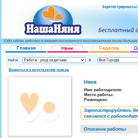
Зарегистрироватьс
Сайт сейчас работает в режиме постепенного восстановления после большог
Найти
В
Вернуться к результатам поиска
Няня
Имя работодателя
:
Место работы:
Размещено:
Зарегистрируйтесь б
связатся с работода
Описание работы