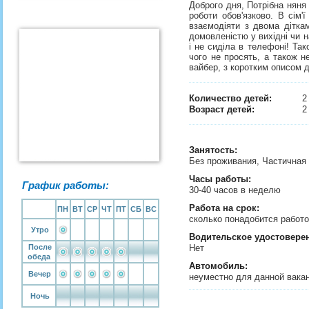
Доброго дня, Потрібна няня
роботи обов'язково. В сім'
взаємодіяти з двома дітка
домовленістю у вихідні чи 
і не сиділа в телефоні! Та
чого не просять, а також н
вайбер, з коротким описом 
Количество детей:
Возраст детей:
2
Занятость
:
Без проживания, Частичная
Часы работы:
График работы:
30-40 часов в неделю
Работа на срок:
ПН
ВТ
СР
ЧТ
ПТ
СБ
ВС
сколько понадобится рабо
Утро
Водительское удостовере
После
Нет
обеда
Автомобиль:
Вечер
неуместно для данной вака
Ночь