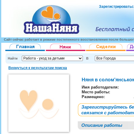
Зарегистрироватьс
Сайт сейчас работает в режиме постепенного восстановления после большог
Найти
В
Вернуться к результатам поиска
Няня в солом'янсько
Имя работодателя
:
Место работы:
Размещено:
Зарегистрируйтесь б
связатся с работода
Описание работы