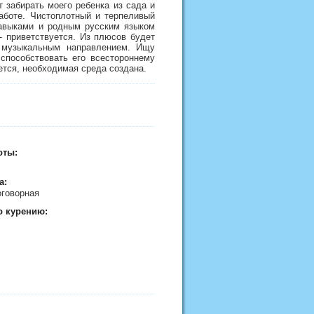
 забирать моего ребенка из сада и
работе. Чистоплотный и терпеливый
навыками и родным русским языком
а- приветствуется. Из плюсов будет
я музыкальным направлением. Ищу
 способствовать его всестороннему
ется, необходимая среда создана.
оты:
а:
договорная
о курению: