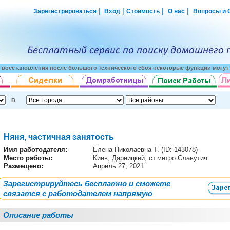
|
|
|
|
Зарегистрироваться
Вход
Стоимость
О нас
Вопросы и 
о восстановления после большого технического сбоя некоторые функции могут 
В
Няня, частичная занятость
Имя работодателя
:
Елена Николаевна Т. (ID: 143078)
Место работы:
Киев, Дарницкий, ст.метро Славутич
Размещено:
Апрель 27, 2021
Зарегистрируйтесь бесплатно и сможете
связатся с работодателем напрямую
Описание работы