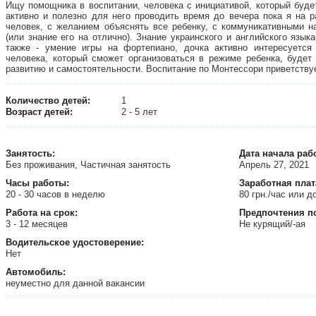
Ищу помощника в воспитании, человека с инициативой, который будет
активно и полезно для него проводить время до вечера пока я на 
человек, с желанием объяснять все ребенку, с коммуникативными 
(или знание его на отлично). Знание украинского и английского язык
также - умение игры на фортепиано, дочка активно интересуетс
человека, который сможет организоваться в режиме ребенка, будет
развитию и самостоятельности. Воспитание по Монтессори приветству
Количество детей:
1
Возраст детей:
2 - 5 лет
Занятость
:
Дата начала раб
Без проживания, Частичная занятость
Апрель 27, 2021
Часы работы:
Заработная плат
20 - 30 часов в неделю
80 грн./час или 
Работа на срок:
Предпочтения п
3 - 12 месяцев
Не курящий/-ая
Водительское удостоверение:
Нет
Автомобиль:
неуместно для данной вакансии