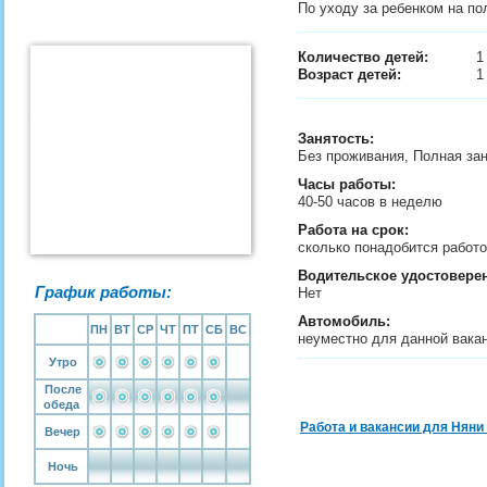
По уходу за ребенком на по
Количество детей:
Возраст детей:
1
Занятость
:
Без проживания, Полная за
Часы работы:
40-50 часов в неделю
Работа на срок:
сколько понадобится рабо
Водительское удостовере
График работы:
Нет
Автомобиль:
ПН
ВТ
СР
ЧТ
ПТ
СБ
ВС
неуместно для данной вака
Утро
После
обеда
Работа и вакансии для Няни
Вечер
Ночь