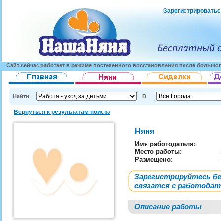
Зарегистрироватьс
Сайт сейчас работает в режиме постепенного восстановления после большог
Найти
В
Вернуться к результатам поиска
Няня
Имя работодателя
:
Место работы:
Размещено:
Зарегистрируйтесь б
связатся с работода
Описание работы