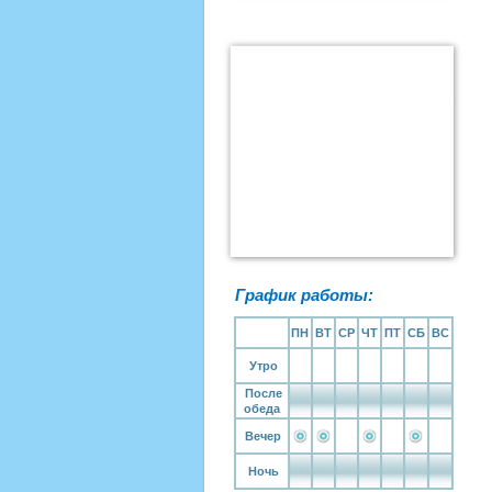
График работы:
ПН
ВТ
СР
ЧТ
ПТ
СБ
ВС
Утро
После
обеда
Вечер
Ночь