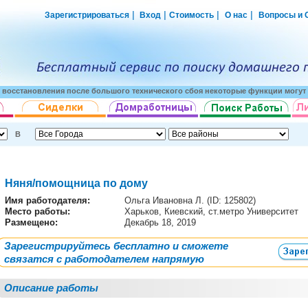
|
|
|
|
Зарегистрироваться
Вход
Стоимость
О нас
Вопросы и 
о восстановления после большого технического сбоя некоторые функции могут 
В
Няня/помощница по дому
Имя работодателя
:
Ольга Ивановна Л. (ID: 125802)
Место работы:
Харьков, Киевский, ст.метро Университет
Размещено:
Декабрь 18, 2019
Зарегистрируйтесь бесплатно и сможете
связатся с работодателем напрямую
Описание работы