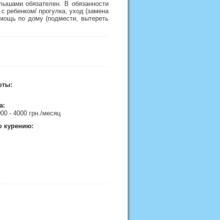
лышами обязателен. В обязанности
с ребенком/ прогулка, уход (замена
мощь по дому (подмести, вытереть
оты:
а:
000 - 4000 грн./месяц
о курению: