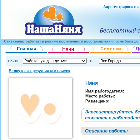
Зарегистрироватьс
Сайт сейчас работает в режиме постепенного восстановления после большог
Найти
В
Вернуться к результатам поиска
Няня
Имя работодателя
:
Место работы:
Размещено:
Зарегистрируйтесь б
связатся с работода
Описание работы