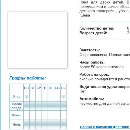
Няня для двоих детей. В
проживанием в семье обязат
детского гардероба , убок
Киева
Количество детей:
Возраст детей:
2
Занятость
:
С проживанием, Полная зан
Часы работы:
более 50 часов в неделю
Работа на срок:
График работы:
сколько понадобится рабо
Водительское удостовере
ПН
ВТ
СР
ЧТ
ПТ
СБ
ВС
Нет
Утро
Автомобиль:
неуместно для данной вака
После
обеда
Вечер
Ночь
Работа и вакансии для Няни