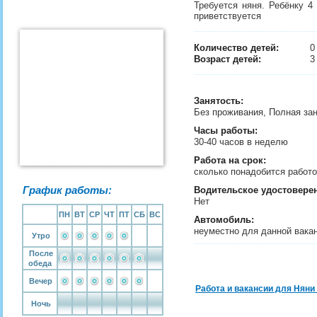
Требуется няня. Ребёнку 4
приветствуется
Количество детей:
Возраст детей:
3
Занятость
:
Без проживания, Полная за
Часы работы:
30-40 часов в неделю
Работа на срок:
сколько понадобится рабо
График работы:
Водительское удостовере
Нет
ПН
ВТ
СР
ЧТ
ПТ
СБ
ВС
Автомобиль:
неуместно для данной вака
Утро
После
обеда
Вечер
Работа и вакансии для Няни
Ночь