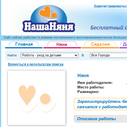
Зарегистрироватьс
Сайт сейчас работает в режиме постепенного восстановления после большог
Найти
В
Вернуться к результатам поиска
Няня
Имя работодателя
:
Место работы:
Размещено:
Зарегистрируйтесь б
связатся с работода
Описание работы