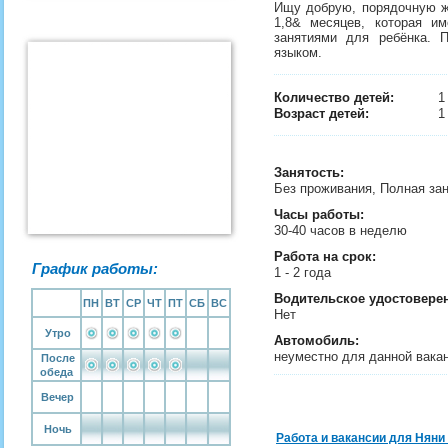
Ищу добрую, порядочную же
1,8& месяцев, которая и
занятиями для ребёнка. П
языком.
Количество детей:
Возраст детей:
1
Занятость
:
Без проживания, Полная за
Часы работы:
30-40 часов в неделю
Работа на срок:
График работы:
1 - 2 года
Водительское удостовере
ПН
ВТ
СР
ЧТ
ПТ
СБ
ВС
Нет
Утро
Автомобиль:
неуместно для данной вака
После
обеда
Вечер
Ночь
Работа и вакансии для Няни