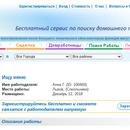
|
|
|
|
Зарегистрироваться
Вход
Стоимость
О нас
Вопросы и 
о восстановления после большого технического сбоя некоторые функции могут 
В
Ищу няню
Имя работодателя
:
Анна Г. (ID: 100460)
Место работы:
Львов, (Сокольники)
Размещено:
Декабрь 12, 2018
Зарегистрируйтесь бесплатно и сможете
связатся с работодателем напрямую
Описание работы