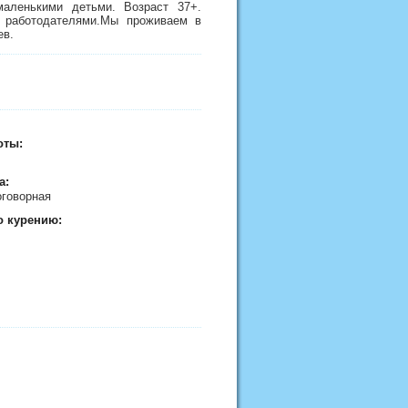
аленькими детьми. Возраст 37+.
 работодателями.Мы проживаем в
ев.
оты:
а:
договорная
о курению: