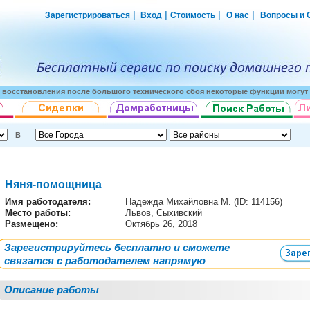
|
|
|
|
Зарегистрироваться
Вход
Стоимость
О нас
Вопросы и 
о восстановления после большого технического сбоя некоторые функции могут 
В
Няня-помощница
Имя работодателя
:
Надежда Михайловна М. (ID: 114156)
Место работы:
Львов, Сыхивский
Размещено:
Октябрь 26, 2018
Зарегистрируйтесь бесплатно и сможете
связатся с работодателем напрямую
Описание работы