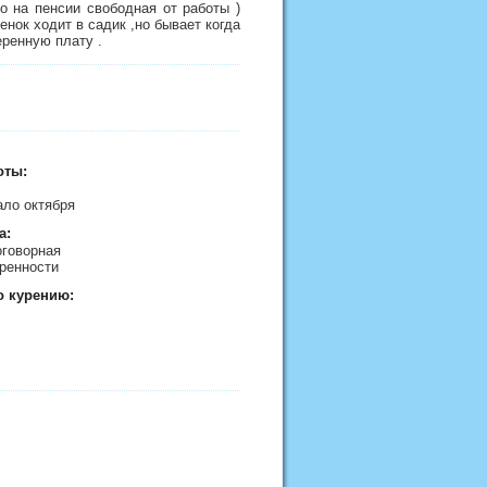
о на пенсии свободная от работы )
енок ходит в садик ,но бывает когда
меренную плату .
оты:
ало октября
а:
договорная
ренности
о курению: