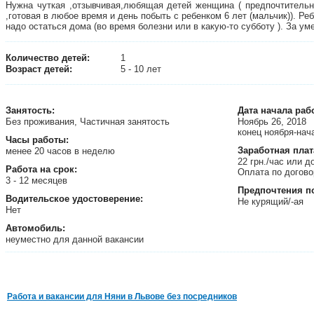
Нужна чуткая ,отзывчивая,любящая детей женщина ( предпочтительн
,готовая в любое время и день побыть с ребенком 6 лет (мальчик)). Реб
надо остаться дома (во время болезни или в какую-то субботу ). За у
Количество детей:
1
Возраст детей:
5 - 10 лет
Занятость
:
Дата начала раб
Без проживания, Частичная занятость
Ноябрь 26, 2018
конец ноября-нач
Часы работы:
Заработная плат
менее 20 часов в неделю
22 грн./час или 
Работа на срок:
Оплата по догово
3 - 12 месяцев
Предпочтения п
Водительское удостоверение:
Не курящий/-ая
Нет
Автомобиль:
неуместно для данной вакансии
Работа и вакансии для Няни в Львове без посредников