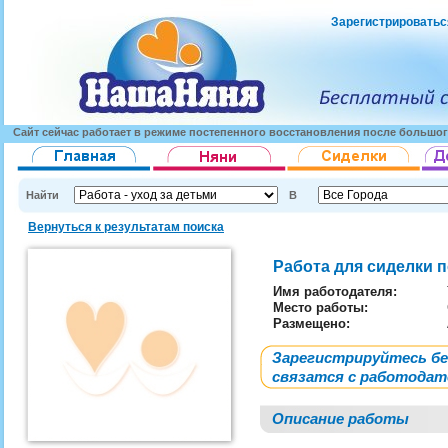
Зарегистрироватьс
Сайт сейчас работает в режиме постепенного восстановления после большог
Найти
В
Вернуться к результатам поиска
Работа для сиделки 
Имя работодателя
:
Место работы:
Размещено:
Зарегистрируйтесь б
связатся с работода
Описание работы