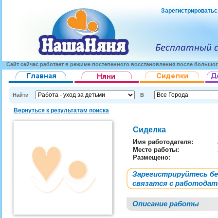
Зарегистрироватьс
Сайт сейчас работает в режиме постепенного восстановления после большог
Найти
В
Вернуться к результатам поиска
Сиделка
Имя работодателя
:
Место работы:
Размещено:
Зарегистрируйтесь б
связатся с работода
Описание работы