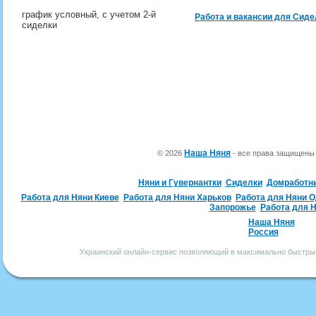
график условный, с учетом 2-й
Работа и вакансии для Сиде
сиделки
Наша Няня
© 2026
- все права защищен
Няни и Гувернантки
Сиделки
Домработн
Работа для Няни Киеве
Работа для Няни Харьков
Работа для Няни 
Запорожье
Работа для 
Наша Няня
Россия
Украинский онлайн-сервис позволяющий в максимально быстрые 