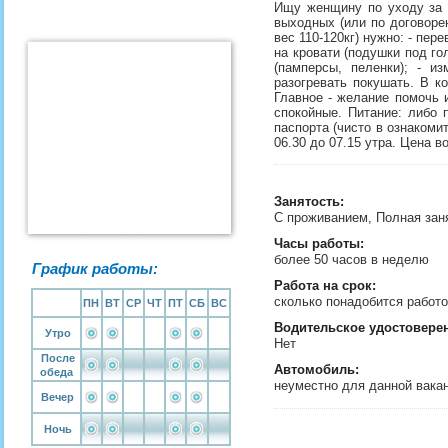
Ищу женщину по уходу за л
выходных (или по договоре
вес 110-120кг) нужно: - пер
на кровати (подушки под гол
(памперсы, пеленки); - из
разогревать покушать. В к
Главное - желание помочь 
спокойные. Питание: либо 
паспорта (чисто в ознаком
06.30 до 07.15 утра. Цена в
Занятость
:
С проживанием, Полная зан
Часы работы:
более 50 часов в неделю
График работы:
Работа на срок:
сколько понадобится рабо
ПН
ВТ
СР
ЧТ
ПТ
СБ
ВС
Водительское удостовере
Утро
Нет
После
Автомобиль:
обеда
неуместно для данной вака
Вечер
Ночь