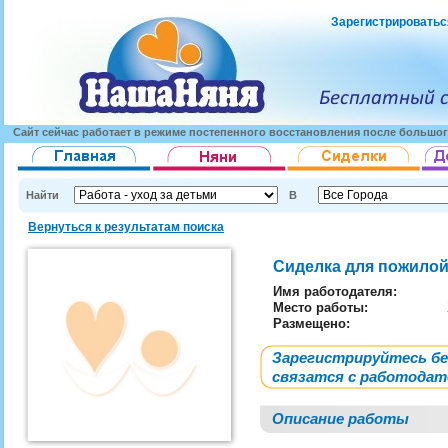
Зарегистрироватьс
Сайт сейчас работает в режиме постепенного восстановления после большог
Найти
В
Вернуться к результатам поиска
Сиделка для пожило
Имя работодателя
:
Место работы:
Размещено:
Зарегистрируйтесь б
связатся с работода
Описание работы