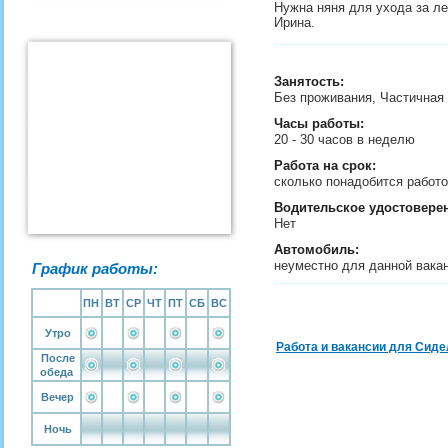
Нужна няня для ухода за ле
Ирина.
Занятость
:
Без проживания, Частичная
Часы работы:
20 - 30 часов в неделю
Работа на срок:
сколько понадобится рабо
Водительское удостовере
Нет
Автомобиль:
неуместно для данной вака
График работы:
ПН
ВТ
СР
ЧТ
ПТ
СБ
ВС
Утро
Работа и вакансии для Сиде
После
обеда
Вечер
Ночь