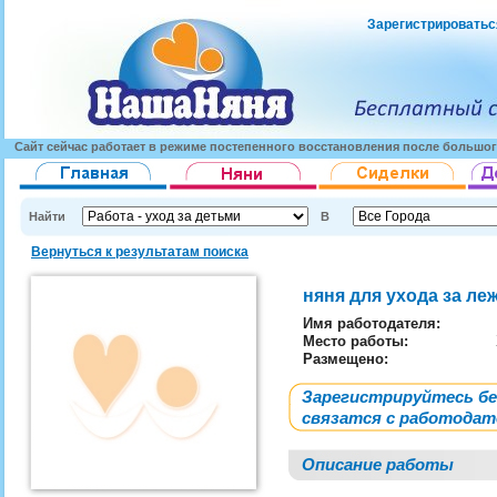
Зарегистрироватьс
Сайт сейчас работает в режиме постепенного восстановления после большог
Найти
В
Вернуться к результатам поиска
няня для ухода за ле
Имя работодателя
:
Место работы:
Размещено:
Зарегистрируйтесь б
связатся с работода
Описание работы