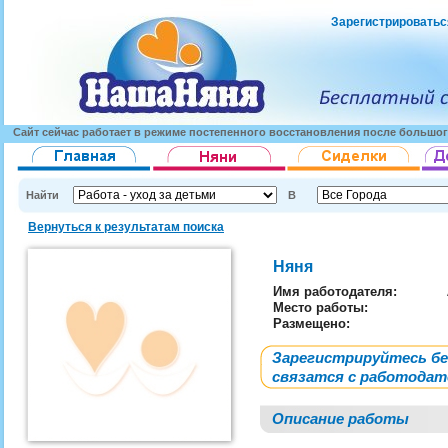
Зарегистрироватьс
Сайт сейчас работает в режиме постепенного восстановления после большог
Найти
В
Вернуться к результатам поиска
Няня
Имя работодателя
:
Место работы:
Размещено:
Зарегистрируйтесь б
связатся с работода
Описание работы