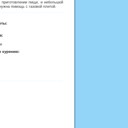
в приготовлении пищи, и небольшой
нужна помощь с газовой плитой.
оты:
а:
ти
о курению: