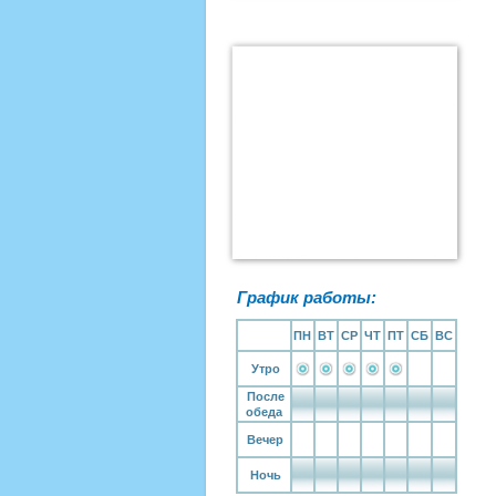
График работы:
ПН
ВТ
СР
ЧТ
ПТ
СБ
ВС
Утро
После
обеда
Вечер
Ночь