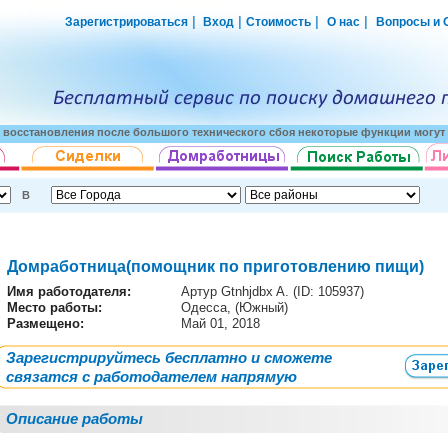
|
|
|
|
Зарегистрироваться
Вход
Стоимость
О нас
Вопросы и 
о восстановления после большого технического сбоя некоторые функции могут 
В
Домработница(помощник по приготовлению пищи)
Имя работодателя
:
Артур Gtnhjdbx A. (ID: 105937)
Место работы:
Одесса, (Южный)
Размещено:
Май 01, 2018
Зарегистрируйтесь бесплатно и сможете
связатся с работодателем напрямую
Описание работы