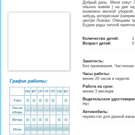
Добрый день. Меня зовут Л
обычно живём ) на две нед
возможно мелкой уборкой, 
нибудь интересным (наприме
центре Львова. Обещаем пр
Будем рады теплой приятн
Количество детей:
Возраст детей:
5
Занятость
:
Без проживания, Частичная
Часы работы:
менее 20 часов в неделю
График работы:
Работа на срок:
менее 3 месяцев
ПН
ВТ
СР
ЧТ
ПТ
СБ
ВС
Водительское удостовере
Утро
Нет
После
Автомобиль:
обеда
неуместно для данной вака
Вечер
Ночь