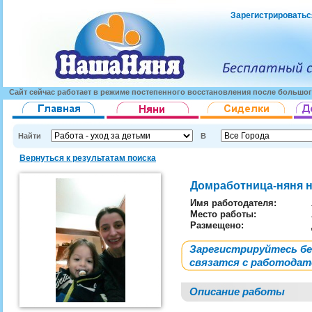
Зарегистрироватьс
Сайт сейчас работает в режиме постепенного восстановления после большог
Найти
В
Вернуться к результатам поиска
Домработница-няня на
Имя работодателя
:
Место работы:
Размещено:
Зарегистрируйтесь б
связатся с работода
Описание работы