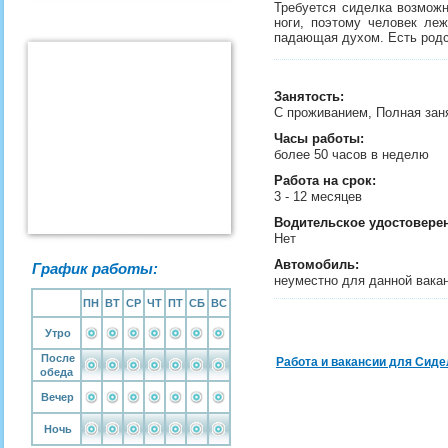
Требуется сиделка возможн
ноги, поэтому человек леж
падающая духом. Есть родс
Занятость
:
С проживанием, Полная зан
Часы работы:
более 50 часов в неделю
Работа на срок:
3 - 12 месяцев
Водительское удостовере
Нет
Автомобиль:
График работы:
неуместно для данной вака
ПН
ВТ
СР
ЧТ
ПТ
СБ
ВС
Утро
После
Работа и вакансии для Сиде
обеда
Вечер
Ночь