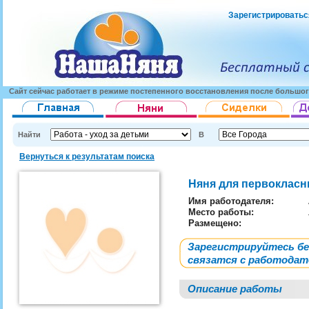
Зарегистрироватьс
Сайт сейчас работает в режиме постепенного восстановления после большог
Найти
В
Вернуться к результатам поиска
Няня для первоклас
Имя работодателя
:
Место работы:
Размещено:
Зарегистрируйтесь б
связатся с работода
Описание работы